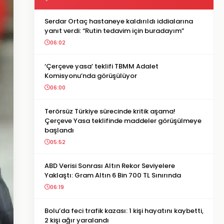
Serdar Ortaç hastaneye kaldırıldı iddialarına
yanıt verdi: “Rutin tedavim için buradayım”
06:02
‘Çerçeve yasa’ teklifi TBMM Adalet
Komisyonu’nda görüşülüyor
06:00
Terörsüz Türkiye sürecinde kritik aşama!
Çerçeve Yasa teklifinde maddeler görüşülmeye
başlandı
05:52
ABD Verisi Sonrası Altın Rekor Seviyelere
Yaklaştı: Gram Altın 6 Bin 700 TL Sınırında
06:19
Bolu’da feci trafik kazası: 1 kişi hayatını kaybetti,
2 kişi ağır yaralandı