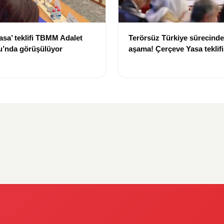
asa’ teklifi TBMM Adalet
Terörsüz Türkiye sürecinde 
’nda görüşülüyor
aşama! Çerçeve Yasa teklif
maddeler görüşülmeye baş