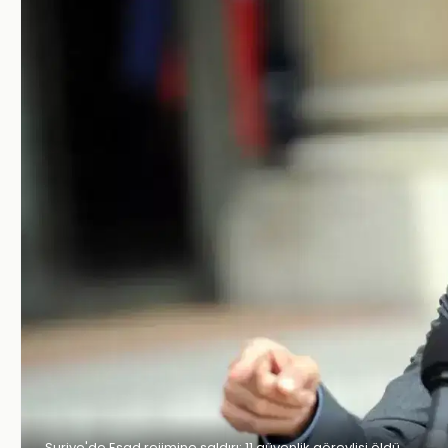
Suriye'de Esad rejimine saldırı: 11 güvenlik görevlisi öldü