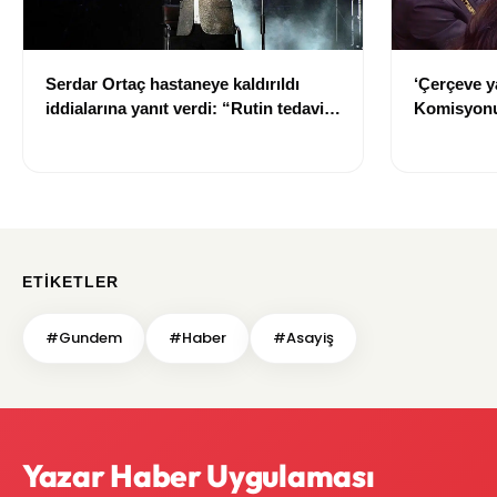
Serdar Ortaç hastaneye kaldırıldı
‘Çerçeve y
iddialarına yanıt verdi: “Rutin tedavim
Komisyonu
için buradayım”
ETIKETLER
#Gundem
#Haber
#Asayiş
Yazar Haber Uygulaması