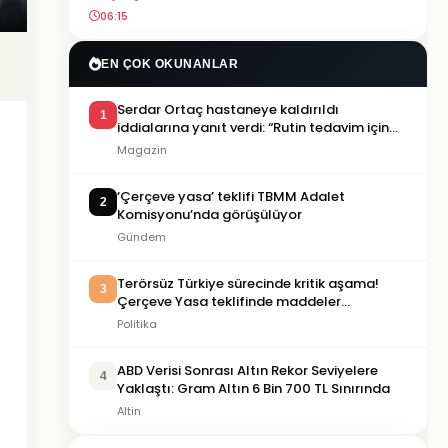
06:15
EN ÇOK OKUNANLAR
Serdar Ortaç hastaneye kaldırıldı
1
iddialarına yanıt verdi: “Rutin tedavim için
buradayım”
Magazin
‘Çerçeve yasa’ teklifi TBMM Adalet
2
Komisyonu’nda görüşülüyor
Gündem
Terörsüz Türkiye sürecinde kritik aşama!
3
Çerçeve Yasa teklifinde maddeler
görüşülmeye başlandı
Politika
ABD Verisi Sonrası Altın Rekor Seviyelere
4
Yaklaştı: Gram Altın 6 Bin 700 TL Sınırında
Altin