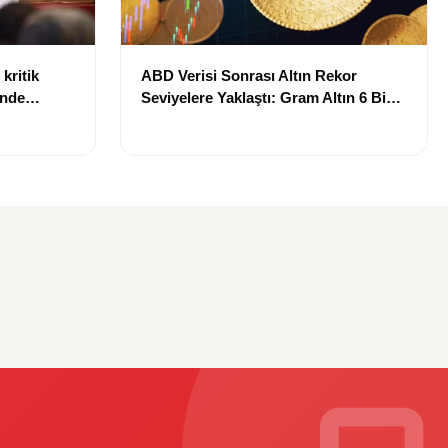
kritik
ABD Verisi Sonrası Altın Rekor
inde
Seviyelere Yaklaştı: Gram Altın 6 Bin
landı
700 TL Sınırında