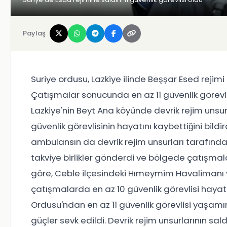
Paylaş
Suriye ordusu, Lazkiye ilinde Beşşar Esed rejimi
Çatışmalar sonucunda en az 11 güvenlik görevlis
Lazkiye'nin Beyt Ana köyünde devrik rejim unsurl
güvenlik görevlisinin hayatını kaybettiğini bild
ambulansın da devrik rejim unsurları tarafından 
takviye birlikler gönderdi ve bölgede çatışmala
göre, Ceble ilçesindeki Hımeymim Havalimanı
çatışmalarda en az 10 güvenlik görevlisi hayat
Ordusu'ndan en az 11 güvenlik görevlisi yaşamını
güçler sevk edildi. Devrik rejim unsurlarının sal