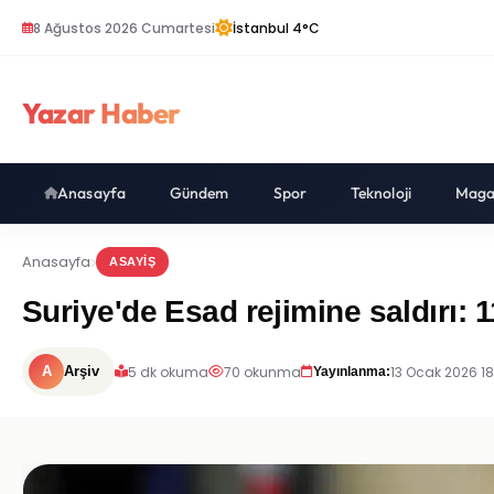
8 Ağustos 2026 Cumartesi
İstanbul 4°C
Yazar Haber
Anasayfa
Gündem
Spor
Teknoloji
Maga
Anasayfa
ASAYIŞ
Suriye'de Esad rejimine saldırı: 1
5 dk okuma
70 okunma
13 Ocak 2026 1
A
Arşiv
Yayınlanma: