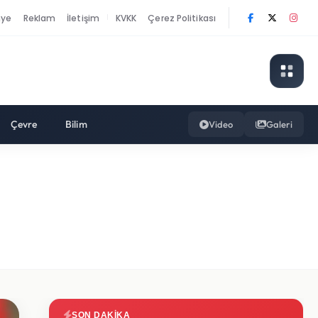
nye
Reklam
İletişim
KVKK
Çerez Politikası
|
Çevre
Bilim
Video
Galeri
SON DAKIKA