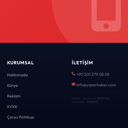
KURUMSAL
İLETIŞIM
+90 501 379 08 08
Hakkımızda
info@yazarhaber.com
Künye
Reklam
eNews · Geliştirici
KEYDAL
·
Developer
KEYDAL
KVKK
Çerez Politikası