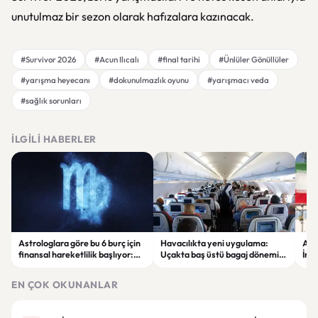
unutulmaz bir sezon olarak hafızalara kazınacak.
#Survivor 2026
#Acun Ilıcalı
#final tarihi
#Ünlüler Gönüllüler
#yarışma heyecanı
#dokunulmazlık oyunu
#yarışmacı veda
#sağlık sorunları
İLGILI HABERLER
Astrologlara göre bu 6 burç için
Havacılıkta yeni uygulama:
ABD
finansal hareketlilik başlıyor:
Uçakta baş üstü bagaj dönemi
İran
Yeni kazanç fırsatları gündemde
ücretli hale geliyor
şirk
çıka
EN ÇOK OKUNANLAR