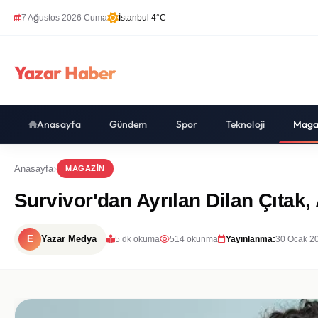
7 Ağustos 2026 Cuma
İstanbul 4°C
Yazar Haber
Anasayfa
Gündem
Spor
Teknoloji
Maga
Anasayfa
MAGAZIN
Survivor'dan Ayrılan Dilan Çıtak,
E
Yazar Medya
5 dk okuma
514 okunma
Yayınlanma:
30 Ocak 2