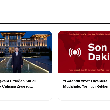
kanı Erdoğan Suudi
“Garantili Vize” Diyenlere 
a Çalışma Ziyareti
Müdahale: Yanıltıcı Reklam
irecek
Durdurma Kararı