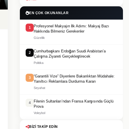
EN ÇOK OKUNANLAR
Profesyonel Makyajın İlk Adımı: Makyaj Bazı
1
Hakkında Bilmeniz Gerekenler
Güzellik
Cumhurbaşkanı Erdoğan Suudi Arabistan’a
2
Çalışma Ziyareti Gerçekleştirecek
Politika
“Garantili Vize” Diyenlere Bakanlıktan Müdahale:
3
Yanıltıcı Reklamlara Durdurma Kararı
Seyahat
Filenin Sultanları’ndan Fransa Karşısında Güçlü
4
Prova
Voleybol
BIZI TAKIP EDIN