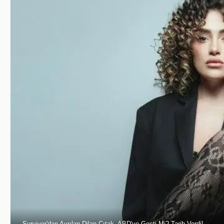
Survivor'dan Ayrılan Dilan Çıtak, ABD'ye Geçti Mi? Tarih Verdi!