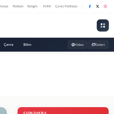
Künye
Reklam
İletişim
KVKK
Çerez Politikası
|
Çevre
Bilim
Video
Galeri
SON DAKIKA