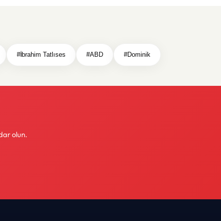
#İbrahim Tatlıses
#ABD
#Dominik
dar olun.