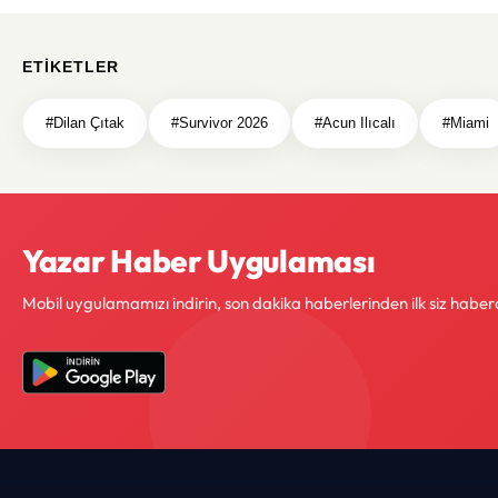
ETIKETLER
#Dilan Çıtak
#Survivor 2026
#Acun Ilıcalı
#Miami
Yazar Haber Uygulaması
Mobil uygulamamızı indirin, son dakika haberlerinden ilk siz haber