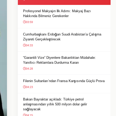
Profesyonel Makyajın İlk Adımı: Makyaj Bazı
Hakkında Bilmeniz Gerekenler
03:59
Cumhurbaşkanı Erdoğan Suudi Arabistan’a Çalışma
Ziyareti Gerçekleştirecek
04:33
“Garantili Vize” Diyenlere Bakanlıktan Müdahale:
Yanıltıcı Reklamlara Durdurma Kararı
04:28
Filenin Sultanları’ndan Fransa Karşısında Güçlü Prova
04:23
Bakan Bayraktar açıkladı: Türkiye petrol
anlaşmasından yıllık 500 milyon dolar gelir
sağlayacak
04:15