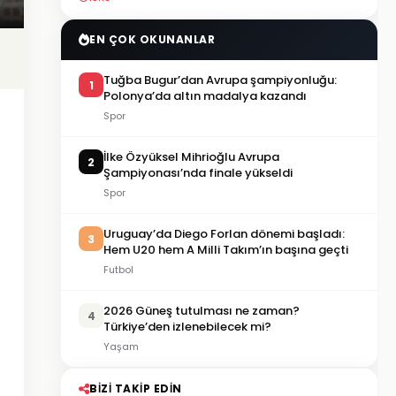
EN ÇOK OKUNANLAR
Tuğba Bugur’dan Avrupa şampiyonluğu:
1
Polonya’da altın madalya kazandı
Spor
İlke Özyüksel Mihrioğlu Avrupa
2
Şampiyonası’nda finale yükseldi
Spor
Uruguay’da Diego Forlan dönemi başladı:
3
Hem U20 hem A Milli Takım’ın başına geçti
Futbol
2026 Güneş tutulması ne zaman?
4
Türkiye’den izlenebilecek mi?
Yaşam
BIZI TAKIP EDIN