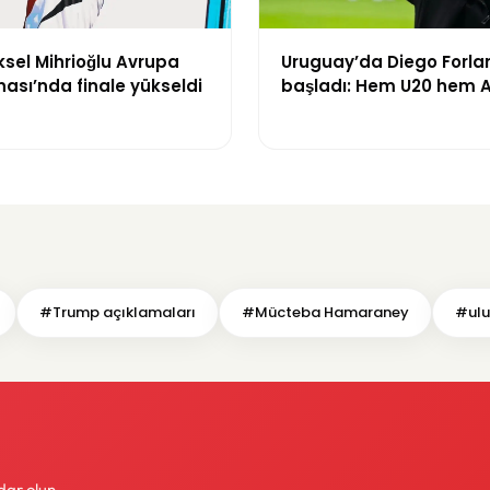
ksel Mihrioğlu Avrupa
Uruguay’da Diego Forl
ası’nda finale yükseldi
başladı: Hem U20 hem A 
Takım’ın başına geçti
#Trump açıklamaları
#Mücteba Hamaraney
#ulu
dar olun.