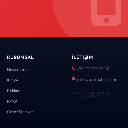
KURUMSAL
İLETIŞIM
+90 501 379 08 08
Hakkımızda
info@yazarhaber.com
Künye
Reklam
eNews · Geliştirici
KEYDAL
·
Developer
KEYDAL
KVKK
Çerez Politikası