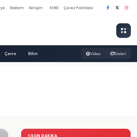
nye
Reklam
İletişim
KVKK
Çerez Politikası
|
Çevre
Bilim
Video
Galeri
SON DAKIKA