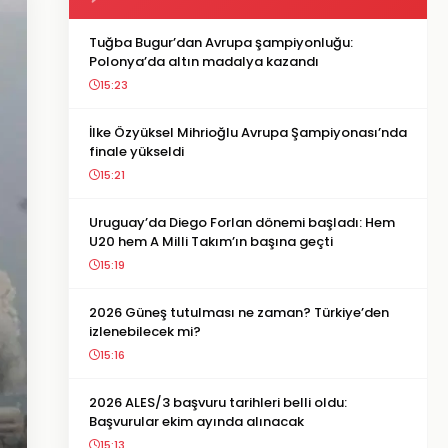
Tuğba Bugur’dan Avrupa şampiyonluğu:
Polonya’da altın madalya kazandı
15:23
İlke Özyüksel Mihrioğlu Avrupa Şampiyonası’nda
finale yükseldi
15:21
Uruguay’da Diego Forlan dönemi başladı: Hem
U20 hem A Milli Takım’ın başına geçti
15:19
2026 Güneş tutulması ne zaman? Türkiye’den
izlenebilecek mi?
15:16
2026 ALES/3 başvuru tarihleri belli oldu:
Başvurular ekim ayında alınacak
15:13