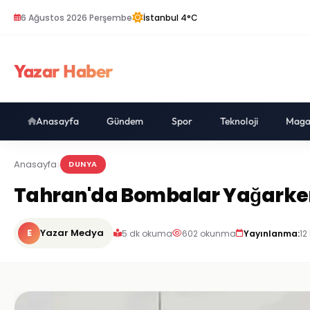
6 Ağustos 2026 Perşembe
İstanbul 4°C
Yazar Haber
Anasayfa
Gündem
Spor
Teknoloji
Maga
Anasayfa
DUNYA
Tahran'da Bombalar Yağarken 
E
Yazar Medya
5 dk okuma
602 okunma
Yayınlanma:
12