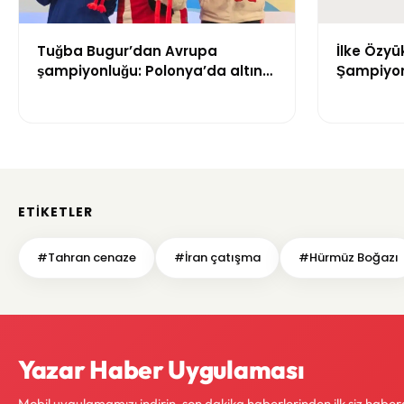
Tuğba Bugur’dan Avrupa
İlke Özyü
şampiyonluğu: Polonya’da altın
Şampiyon
madalya kazandı
ETIKETLER
#Tahran cenaze
#İran çatışma
#Hürmüz Boğazı
Yazar Haber Uygulaması
Mobil uygulamamızı indirin, son dakika haberlerinden ilk siz haber