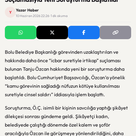
Yazar Haber
Y
10 Haziran 2026 22:26 · 1 dk okuma
Bolu Belediye Başkanlığı görevinden uzaklaştırılan ve
hakkında daha önce “icbar suretiyle irtikap” suçlaması
bulunan
Tanju Özcan
hakkında yeni bir soruşturma daha
başlatıldı. Bolu Cumhuriyet Başsavcılığı, Özcan’a yönelik
“kamu görevinin sağladığı nüfuzun kötüye kullanılması
suretiyle cinsel saldırı” iddiasıyla işlem başlattı.
Soruşturma, Ö.Ç. isimli bir kişinin savcılığa yaptığı şikâyet
dilekçesi sonrası gündeme geldi. Şikâyetçi kadın,
belediyede çalıştığı dönemde özel kalem ve şoför
aracılığıyla Özcan ile görüşmeye yönlendirildiğini, daha