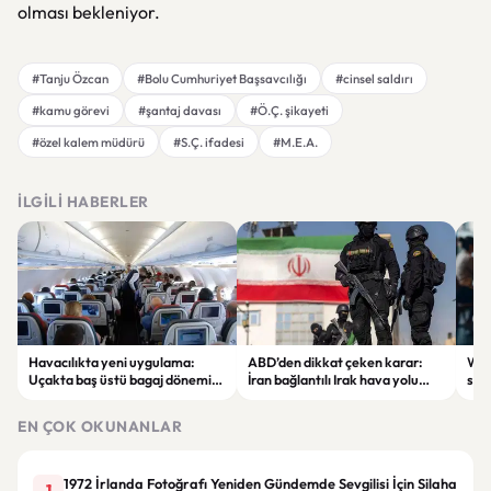
olması bekleniyor.
#Tanju Özcan
#Bolu Cumhuriyet Başsavcılığı
#cinsel saldırı
#kamu görevi
#şantaj davası
#Ö.Ç. şikayeti
#özel kalem müdürü
#S.Ç. ifadesi
#M.E.A.
İLGILI HABERLER
Havacılıkta yeni uygulama:
ABD’den dikkat çeken karar:
Wha
Uçakta baş üstü bagaj dönemi
İran bağlantılı Irak hava yolu
soh
ücretli hale geliyor
şirketi yaptırım listesinden
@all
çıkarıldı
EN ÇOK OKUNANLAR
1972 İrlanda Fotoğrafı Yeniden Gündemde Sevgilisi İçin Silaha
1