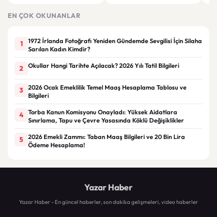
Sözleşme limitleri değişti
siparişler 100 bini geçti
ser
göre
EN ÇOK OKUNANLAR
1972 İrlanda Fotoğrafı Yeniden Gündemde Sevgilisi İçin Silaha
1
Sarılan Kadın Kimdir?
Okullar Hangi Tarihte Açılacak? 2026 Yılı Tatil Bilgileri
2
2026 Ocak Emeklilik Temel Maaş Hesaplama Tablosu ve
3
Bilgileri
Torba Kanun Komisyonu Onayladı: Yüksek Aidatlara
4
Sınırlama, Tapu ve Çevre Yasasında Köklü Değişiklikler
2026 Emekli Zammı: Taban Maaş Bilgileri ve 20 Bin Lira
5
Ödeme Hesaplama!
Yazar Haber
Yazar Haber - En güncel haberler, son dakika gelişmeleri, video haberler