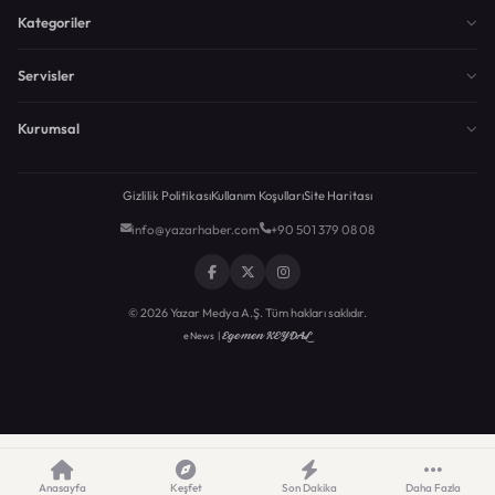
Kategoriler
Servisler
Kurumsal
Gizlilik Politikası
Kullanım Koşulları
Site Haritası
info@yazarhaber.com
+90 501 379 08 08
© 2026 Yazar Medya A.Ş. Tüm hakları saklıdır.
Egemen KEYDAL
eNews |
Anasayfa
Keşfet
Son Dakika
Daha Fazla