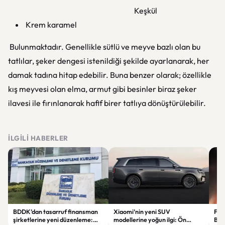
Keşkül
Krem karamel
Bulunmaktadır. Genellikle sütlü ve meyve bazlı olan bu
tatlılar, şeker dengesi istenildiği şekilde ayarlanarak, her
damak tadına hitap edebilir. Buna benzer olarak; özellikle
kış meyvesi olan elma, armut gibi besinler biraz şeker
ilavesi ile fırınlanarak hafif birer tatlıya dönüştürülebilir.
İLGILI HABERLER
BDDK’dan tasarruf finansman
Xiaomi’nin yeni SUV
Fati
şirketlerine yeni düzenleme:
modellerine yoğun ilgi: Ön
Beş