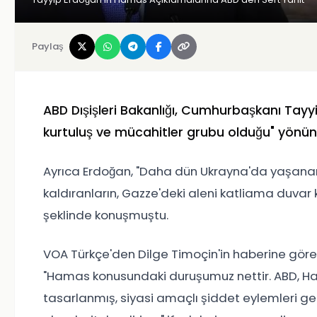
Paylaş
ABD Dışişleri Bakanlığı, Cumhurbaşkanı Tayy
kurtuluş ve mücahitler grubu olduğu" yönünd
Ayrıca Erdoğan, "Daha dün Ukrayna'da yaşanan
kaldıranların, Gazze'deki aleni katliama duvar k
şeklinde konuşmuştu.
VOA Türkçe'den Dilge Timoçin'in haberine göre, 
"Hamas konusundaki duruşumuz nettir. ABD, Hama
tasarlanmış, siyasi amaçlı şiddet eylemleri ger