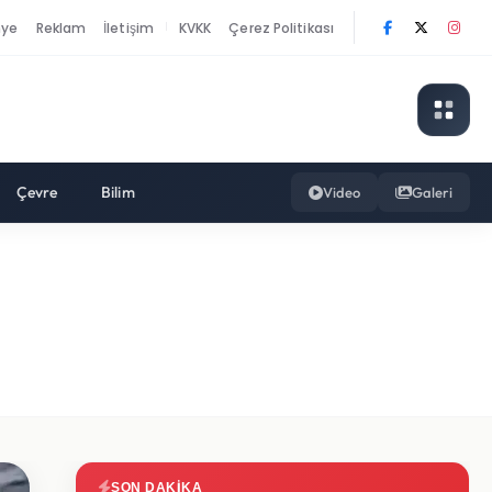
nye
Reklam
İletişim
KVKK
Çerez Politikası
|
Çevre
Bilim
Video
Galeri
SON DAKIKA