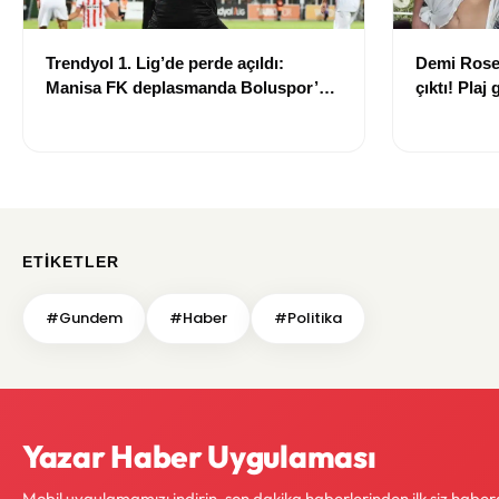
Trendyol 1. Lig’de perde açıldı:
Demi Rose
Manisa FK deplasmanda Boluspor’u
çıktı! Pla
mağlup etti
ETIKETLER
#Gundem
#Haber
#Politika
Yazar Haber Uygulaması
Mobil uygulamamızı indirin, son dakika haberlerinden ilk siz haber