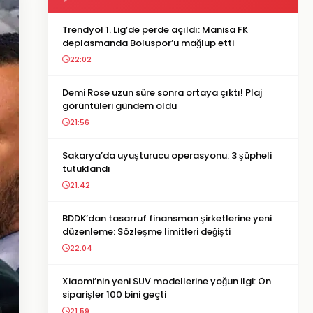
Trendyol 1. Lig’de perde açıldı: Manisa FK
deplasmanda Boluspor’u mağlup etti
22:02
Demi Rose uzun süre sonra ortaya çıktı! Plaj
görüntüleri gündem oldu
21:56
Sakarya’da uyuşturucu operasyonu: 3 şüpheli
tutuklandı
21:42
BDDK’dan tasarruf finansman şirketlerine yeni
düzenleme: Sözleşme limitleri değişti
22:04
Xiaomi’nin yeni SUV modellerine yoğun ilgi: Ön
siparişler 100 bini geçti
21:59