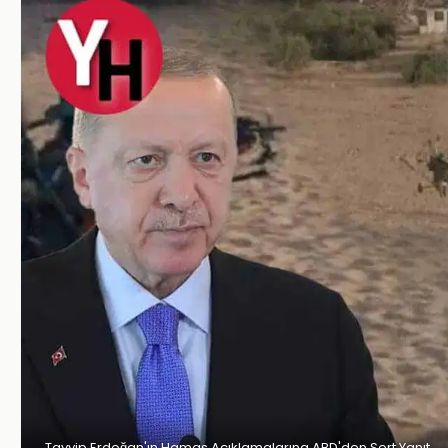
Tayyip Erdoğan'ın Hamas Açıklamalarına ABD'den Sert Yanıt