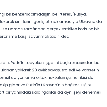
gi bir benzerlik olmadığını belirterek, "Rusya,
dökerek sınırlarını genişletmek amacıyla Ukrayna'da
ail ise Hamas tarafından gerçekleştirilen korkunç bir
 terörizme karşı savunmaktadır" dedi.
saldırı, Putin'in topyekun işgalini başlatmasından bu
ulanan yaklaşık 20 aylık savaş, trajedi ve vahşetin
temsil ediyor, ama ortak noktaları şu; her ikisi de
kip gider ve Putin'in Ukrayna'nın bağımsızlığını
ört bir yanındaki saldırganlar da aynı şeyi denemek