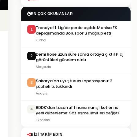
EN ÇOK OKUNANLAR
Trendyol 1. Lig’de perde açıldı: Manisa FK
1
deplasmanda Boluspor’u mağlup etti
Futbol
Demi Rose uzun süre sonra ortaya çıktı! Plaj
2
görüntüleri gündem oldu
Magazin
Sakarya’da uyuşturucu operasyonu: 3
3
şüpheli tutuklandı
Asayis
BDDK’dan tasarruf finansman şirketlerine
4
yeni düzenleme: Sözleşme limitleri değişti
Ekonomi
BIZI TAKIP EDIN