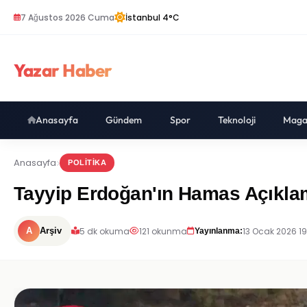
7 Ağustos 2026 Cuma
İstanbul 4°C
Yazar Haber
Anasayfa
Gündem
Spor
Teknoloji
Maga
Anasayfa
POLITIKA
Tayyip Erdoğan'ın Hamas Açıklam
5 dk okuma
121 okunma
13 Ocak 2026 19
A
Arşiv
Yayınlanma: