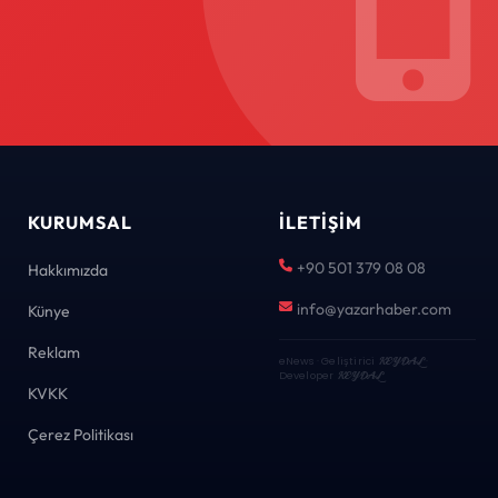
KURUMSAL
İLETIŞIM
+90 501 379 08 08
Hakkımızda
info@yazarhaber.com
Künye
Reklam
eNews · Geliştirici
KEYDAL
·
Developer
KEYDAL
KVKK
Çerez Politikası