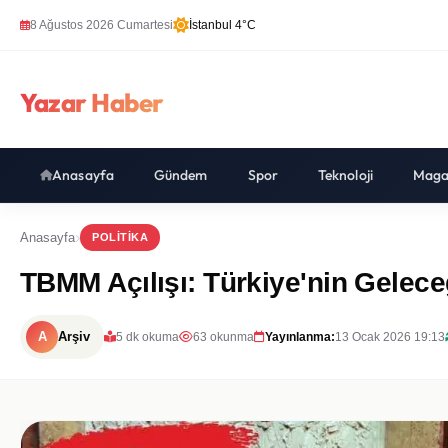
8 Ağustos 2026 Cumartesi
İstanbul 4°C
Yazar Haber
Anasayfa
Gündem
Spor
Teknoloji
Maga
Anasayfa
POLITIKA
TBMM Açılışı: Türkiye'nin Geleceğ
A
Arşiv
5 dk okuma
63 okunma
Yayınlanma:
13 Ocak 2026 19:13