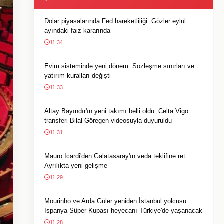
Dolar piyasalarında Fed hareketliliği: Gözler eylül
ayındaki faiz kararında
11:34
Evim sisteminde yeni dönem: Sözleşme sınırları ve
yatırım kuralları değişti
11:33
Altay Bayındır'ın yeni takımı belli oldu: Celta Vigo
transferi Bilal Göregen videosuyla duyuruldu
11:31
Mauro Icardi'den Galatasaray'ın veda teklifine ret:
Ayrılıkta yeni gelişme
11:29
Mourinho ve Arda Güler yeniden İstanbul yolcusu:
İspanya Süper Kupası heyecanı Türkiye'de yaşanacak
11:28