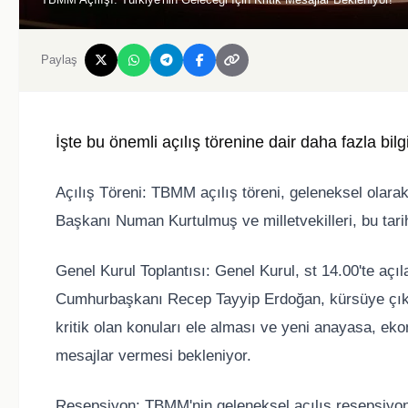
Paylaş
İşte bu önemli açılış törenine dair daha fazla bilgi
Açılış Töreni: TBMM açılış töreni, geleneksel olarak 
Başkanı Numan Kurtulmuş ve milletvekilleri, bu tari
Genel Kurul Toplantısı: Genel Kurul, st 14.00'te aç
Cumhurbaşkanı Recep Tayyip Erdoğan, kürsüye çıka
kritik olan konuları ele alması ve yeni anayasa, e
mesajlar vermesi bekleniyor.
Resepsiyon: TBMM'nin geleneksel açılış resepsiyon