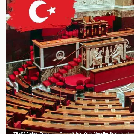
TBMM Açılışı: Türkiye'nin Geleceği İçin Kritik Mesajlar Bekleniyor!