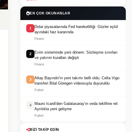
EN ÇOK OKUNANLAR
Dolar piyasalarında Fed hareketliliği: Gözler eylül
1
ayındaki faiz kararında
Finans
Evim sisteminde yeni dönem: Sözleşme sınırları
2
ve yatırım kuralları değişti
Finans
Altay Bayındır'ın yeni takımı belli oldu: Celta Vigo
3
transferi Bilal Göregen videosuyla duyuruldu
Futbol
Mauro Icardi'den Galatasaray'ın veda teklifine ret:
4
Ayrılıkta yeni gelişme
Futbol
BIZI TAKIP EDIN