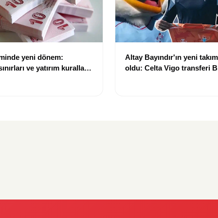
eminde yeni dönem:
Altay Bayındır'ın yeni takımı
nırları ve yatırım kuralları
oldu: Celta Vigo transferi Bi
Göregen videosuyla duyur