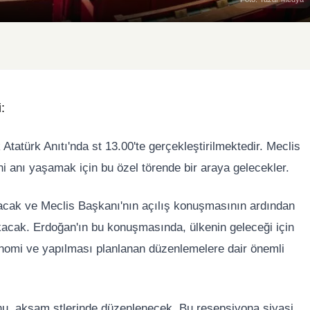
:
Atatürk Anıtı'nda st 13.00'te gerçekleştirilmektedir. Meclis
hi anı yaşamak için bu özel törende bir araya gelecekler.
ılacak ve Meclis Başkanı'nın açılış konuşmasının ardından
cak. Erdoğan'ın bu konuşmasında, ülkenin geleceği için
konomi ve yapılması planlanan düzenlemelere dair önemli
u, akşam stlerinde düzenlenecek. Bu resepsiyona siyasi