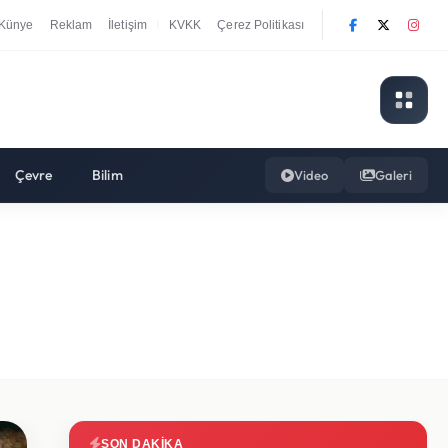
Künye
Reklam
İletişim
KVKK
Çerez Politikası
|
Çevre
Bilim
Video
Galeri
SON DAKIKA