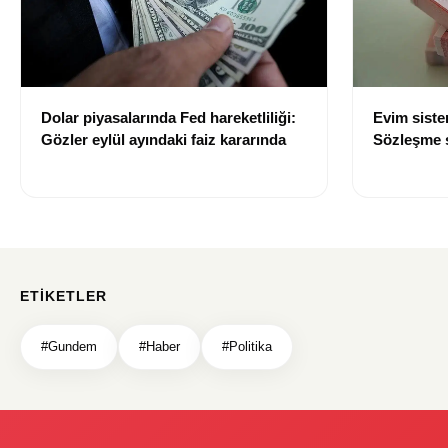
Dolar piyasalarında Fed hareketliliği:
Evim sist
Gözler eylül ayındaki faiz kararında
Sözleşme sı
değişti
ETIKETLER
#Gundem
#Haber
#Politika