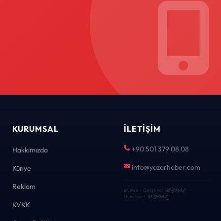
KURUMSAL
İLETIŞIM
+90 501 379 08 08
Hakkımızda
info@yazarhaber.com
Künye
Reklam
KEYDAL
eNews · Geliştirici
·
KEYDAL
Developer
KVKK