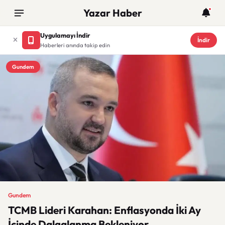
Yazar Haber
Uygulamayı İndir
İndir
Haberleri anında takip edin
Gundem
Gundem
TCMB Lideri Karahan: Enflasyonda İki Ay
İçinde Dalgalanma Bekleniyor