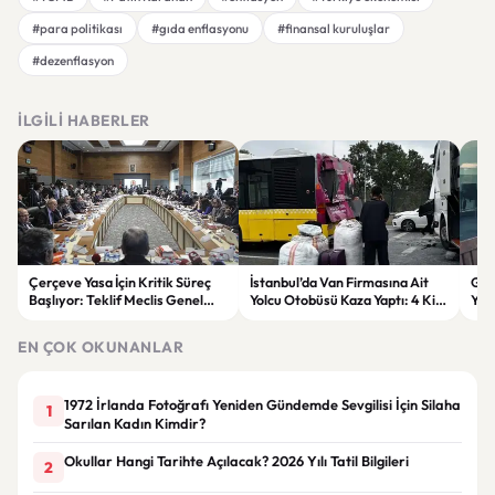
#para politikası
#gıda enflasyonu
#finansal kuruluşlar
#dezenflasyon
İLGILI HABERLER
Çerçeve Yasa İçin Kritik Süreç
İstanbul’da Van Firmasına Ait
Gök
Başlıyor: Teklif Meclis Genel
Yolcu Otobüsü Kaza Yaptı: 4 Kişi
Yen
Kurulu’nda Görüşülecek
Yaralandı
Son
EN ÇOK OKUNANLAR
1972 İrlanda Fotoğrafı Yeniden Gündemde Sevgilisi İçin Silaha
1
Sarılan Kadın Kimdir?
Okullar Hangi Tarihte Açılacak? 2026 Yılı Tatil Bilgileri
2