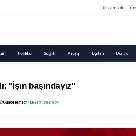
Hakkımızda
Kü
zin
Politika
Sağlık
Asayiş
Eğitim
Dünya
i: "İşin başındayız"
27 Mart 2026 09:24
Güncelleme: