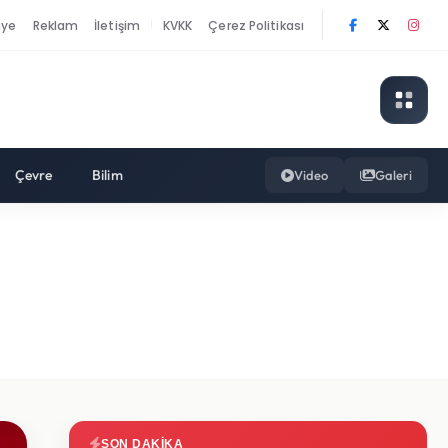
nye
Reklam
İletişim
KVKK
Çerez Politikası
|
Çevre
Bilim
Video
Galeri
SON DAKIKA