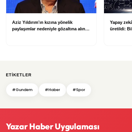
Aziz Yıldırım’ın kızına yönelik
Yapay zekâ 
paylaşımlar nedeniyle gözaltına alınan
üretildi: Bi
şüpheli için tutuklama talebi
ETIKETLER
#Gundem
#Haber
#Spor
Yazar Haber Uygulaması