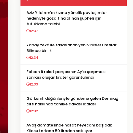
Aziz Yıldırım’ın kızına yönelik paylaşımlar
nedeniyle gözaltına alınan şüpheli için
tutuklama talebi
12:37
Yapay zekâ ile tasarlanan yeni virüsler üretildi:
Bilimde bir ilk
12:34
Falcon 9 roket parçasının Ay’a çarpması
sonrası oluşan krater görüntülendi
12:33
Görkemli düğünleriyle gündeme gelen Demirağ
çifti hakkında tahliye davası iddiası
12:32
Ayaş domatesinde hasat heyecanı başladı:
Kilosu tarlada 50 liradan satılıyor