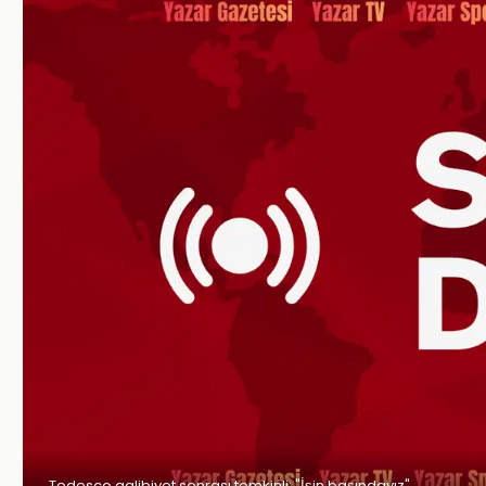
Tedesco galibiyet sonrası temkinli: "İşin başındayız"