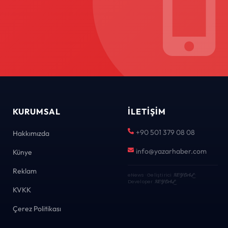
KURUMSAL
İLETIŞIM
+90 501 379 08 08
Hakkımızda
info@yazarhaber.com
Künye
Reklam
eNews · Geliştirici
KEYDAL
·
Developer
KEYDAL
KVKK
Çerez Politikası