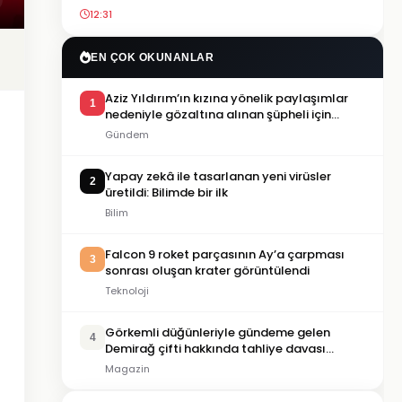
12:31
EN ÇOK OKUNANLAR
Aziz Yıldırım’ın kızına yönelik paylaşımlar
1
nedeniyle gözaltına alınan şüpheli için
tutuklama talebi
Gündem
Yapay zekâ ile tasarlanan yeni virüsler
2
üretildi: Bilimde bir ilk
Bilim
Falcon 9 roket parçasının Ay’a çarpması
3
sonrası oluşan krater görüntülendi
Teknoloji
Görkemli düğünleriyle gündeme gelen
4
Demirağ çifti hakkında tahliye davası
iddiası
Magazin