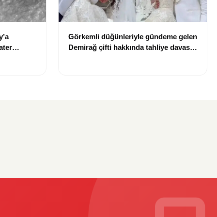
y’a
Görkemli düğünleriyle gündeme gelen
ater
Demirağ çifti hakkında tahliye davası
iddiası