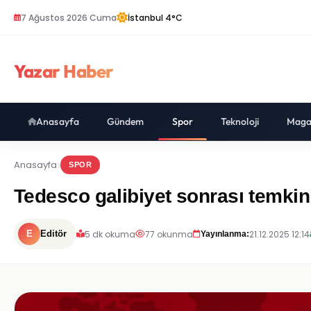
7 Ağustos 2026 Cuma
İstanbul 4°C
Yazar Haber
Anasayfa
Gündem
Spor
Teknoloji
Maga
Anasayfa
SPOR
Tedesco galibiyet sonrası temkinl
5 dk okuma
77 okunma
21.12.2025 12:14
E
Editör
Yayınlanma: