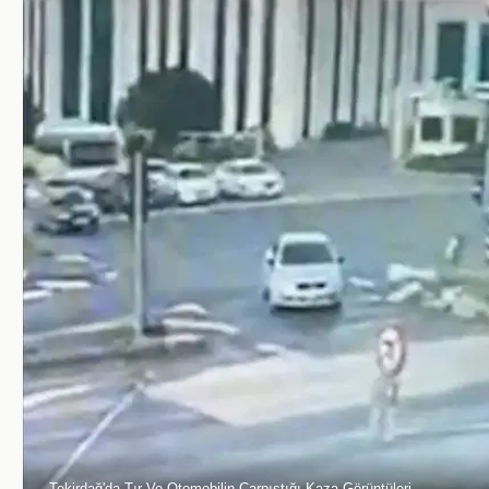
Tekirdağ'da Tır Ve Otomobilin Çarpıştığı Kaza Görüntüleri