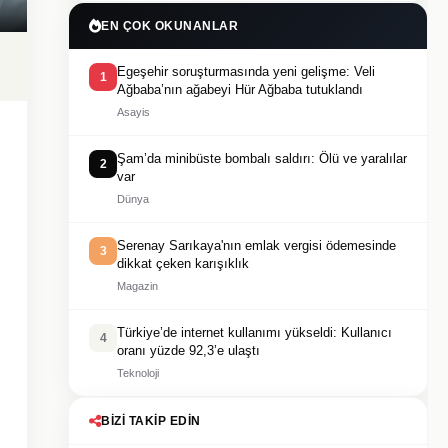
EN ÇOK OKUNANLAR
Egeşehir soruşturmasında yeni gelişme: Veli
1
Ağbaba’nın ağabeyi Hür Ağbaba tutuklandı
Asayis
Şam’da minibüste bombalı saldırı: Ölü ve yaralılar
2
var
Dünya
Serenay Sarıkaya'nın emlak vergisi ödemesinde
3
dikkat çeken karışıklık
Magazin
Türkiye’de internet kullanımı yükseldi: Kullanıcı
4
oranı yüzde 92,3’e ulaştı
Teknoloji
BIZI TAKIP EDIN