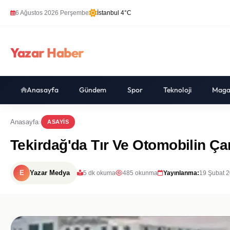
6 Ağustos 2026 Perşembe
İstanbul 4°C
Yazar Haber
Anasayfa
Gündem
Spor
Teknoloji
Maga
Anasayfa
ASAYIS
Tekirdağ'da Tır Ve Otomobilin Çar
E
Yazar Medya
5 dk okuma
485 okunma
Yayınlanma:
19 Şubat 2