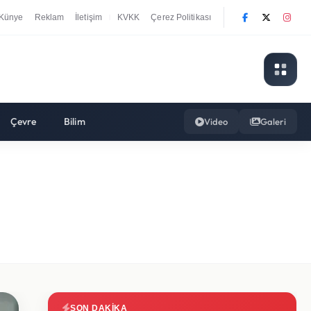
Künye
Reklam
İletişim
KVKK
Çerez Politikası
|
Çevre
Bilim
Video
Galeri
SON DAKIKA