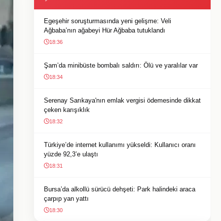
Egeşehir soruşturmasında yeni gelişme: Veli
Ağbaba’nın ağabeyi Hür Ağbaba tutuklandı
18:36
Şam’da minibüste bombalı saldırı: Ölü ve yaralılar var
18:34
Serenay Sarıkaya'nın emlak vergisi ödemesinde dikkat
çeken karışıklık
18:32
Türkiye’de internet kullanımı yükseldi: Kullanıcı oranı
yüzde 92,3’e ulaştı
18:31
Bursa’da alkollü sürücü dehşeti: Park halindeki araca
çarpıp yan yattı
18:30