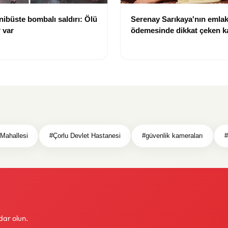
ibüste bombalı saldırı: Ölü
Serenay Sarıkaya'nın emlak
r var
ödemesinde dikkat çeken ka
Mahallesi
#Çorlu Devlet Hastanesi
#güvenlik kameraları
#
dar olun.