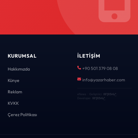
KURUMSAL
İLETIŞIM
+90 501 379 08 08
Hakkımızda
info@yazarhaber.com
Künye
Reklam
KEYDAL
eNews · Geliştirici
·
KEYDAL
Developer
KVKK
Çerez Politikası