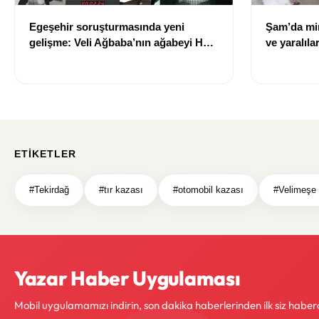
Egeşehir soruşturmasında yeni
Şam’da min
gelişme: Veli Ağbaba’nın ağabeyi Hür
ve yaralıla
Ağbaba tutuklandı
ETIKETLER
#Tekirdağ
#tır kazası
#otomobil kazası
#Velimeşe 
Yazar Haber Uygulaması
Mobil uygulamamızı indirin, son dakika haberlerinden ilk siz haber