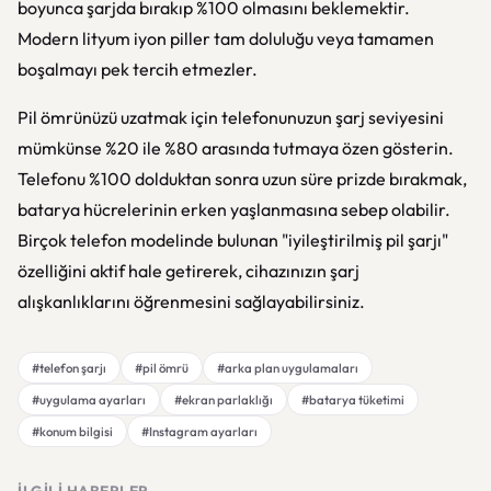
boyunca şarjda bırakıp %100 olmasını beklemektir.
Modern lityum iyon piller tam doluluğu veya tamamen
boşalmayı pek tercih etmezler.
Pil ömrünüzü uzatmak için telefonunuzun şarj seviyesini
mümkünse %20 ile %80 arasında tutmaya özen gösterin.
Telefonu %100 dolduktan sonra uzun süre prizde bırakmak,
batarya hücrelerinin erken yaşlanmasına sebep olabilir.
Birçok telefon modelinde bulunan "iyileştirilmiş pil şarjı"
özelliğini aktif hale getirerek, cihazınızın şarj
alışkanlıklarını öğrenmesini sağlayabilirsiniz.
#telefon şarjı
#pil ömrü
#arka plan uygulamaları
#uygulama ayarları
#ekran parlaklığı
#batarya tüketimi
#konum bilgisi
#Instagram ayarları