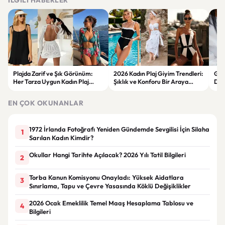
İLGILI HABERLER
Plajda Zarif ve Şık Görünüm:
2026 Kadın Plaj Giyim Trendleri:
Güz
Her Tarza Uygun Kadın Plaj
Şıklık ve Konforu Bir Araya
Dön
Giyim Önerileri
Getiren Modeller
Bakı
Çöz
EN ÇOK OKUNANLAR
1972 İrlanda Fotoğrafı Yeniden Gündemde Sevgilisi İçin Silaha
1
Sarılan Kadın Kimdir?
Okullar Hangi Tarihte Açılacak? 2026 Yılı Tatil Bilgileri
2
Torba Kanun Komisyonu Onayladı: Yüksek Aidatlara
3
Sınırlama, Tapu ve Çevre Yasasında Köklü Değişiklikler
2026 Ocak Emeklilik Temel Maaş Hesaplama Tablosu ve
4
Bilgileri