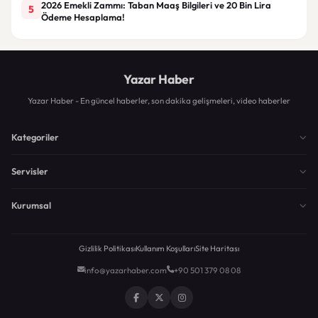
2026 Emekli Zammı: Taban Maaş Bilgileri ve 20 Bin Lira
5
Ödeme Hesaplama!
Yazar Haber
Yazar Haber - En güncel haberler, son dakika gelişmeleri, video haberler
Kategoriler
Servisler
Kurumsal
Gizlilik Politikası
Kullanım Koşulları
Site Haritası
info@yazarhaber.com
+90 501 379 08 08