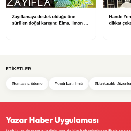
Zayıflamaya destek olduğu öne
Hande Yen
sürülen doğal karışım: Elma, limon ve
dikkat çek
tarçınlı iksir tarifi
Gene kapıla
ETIKETLER
#temassız ödeme
#kredi kartı limiti
#Bankacılık Düzenl
Yazar Haber Uygulaması
Mobil uygulamamızı indirin, son dakika haberlerinden ilk siz haber