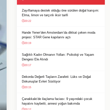
Zayıflamaya destek olduğu öne sürülen doğal karışım:
Elma, limon ve tarçınlı iksir tarifi
20:22
Hande Yener’den Amsterdam’da dikkat çeken moda
projesi: STAR Gene kapılarını açtı
20:19
Sağlıklı Kadın Olmanın Yolları: Psikoloji ve Yaşam
Dengesi Ele Alındı
20:17
Dekorda Değerli Taşların Zarafeti: Lüks ve Doğal
Dokunuşlar Evleri Süslüyor
20:15
Çanakkale’de ilaçlama faciası: 9 yaşındaki çocuk
hayatını kaybetti, annesi yoğun bakımda
20:12