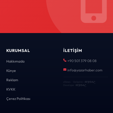
KURUMSAL
İLETIŞIM
+90 501 379 08 08
Hakkımızda
info@yazarhaber.com
Künye
Reklam
KEYDAL
eNews · Geliştirici
·
KEYDAL
Developer
KVKK
Çerez Politikası