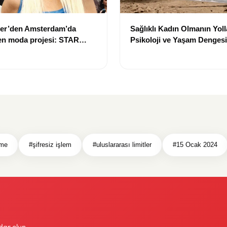
er’den Amsterdam’da
Sağlıklı Kadın Olmanın Yoll
en moda projesi: STAR
Psikoloji ve Yaşam Dengesi 
rını açtı
eme
#şifresiz işlem
#uluslararası limitler
#15 Ocak 2024
dar olun.