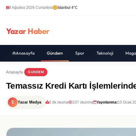
8 Ağustos 2026 Cumartesi
İstanbul 4°C
Yazar Haber
Anasayfa
Gündem
Spor
Teknoloji
Maga
Anasayfa
GUNDEM
Temassız Kredi Kartı İşlemlerind
E
Yazar Medya
5 dk okuma
237 okunma
Yayınlanma:
15 Ocak 2