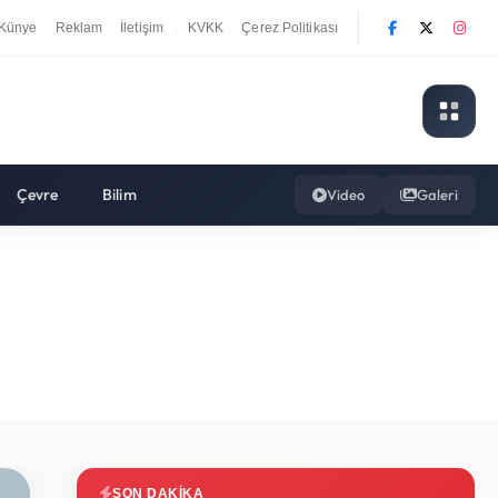
Künye
Reklam
İletişim
KVKK
Çerez Politikası
|
Çevre
Bilim
Video
Galeri
SON DAKIKA