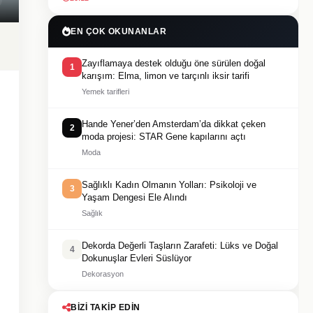
EN ÇOK OKUNANLAR
Zayıflamaya destek olduğu öne sürülen doğal
1
karışım: Elma, limon ve tarçınlı iksir tarifi
Yemek tarifleri
Hande Yener’den Amsterdam’da dikkat çeken
2
moda projesi: STAR Gene kapılarını açtı
Moda
Sağlıklı Kadın Olmanın Yolları: Psikoloji ve
3
Yaşam Dengesi Ele Alındı
Sağlık
Dekorda Değerli Taşların Zarafeti: Lüks ve Doğal
4
Dokunuşlar Evleri Süslüyor
Dekorasyon
BIZI TAKIP EDIN