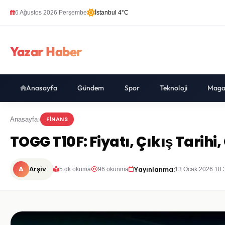
6 Ağustos 2026 Perşembe
İstanbul 4°C
Yazar Haber
Anasayfa
Gündem
Spor
Teknoloji
Maga
FINANS
Anasayfa
TOGG T10F: Fiyatı, Çıkış Tarihi,
A
Arşiv
Yayınlanma:
5 dk okuma
96 okunma
13 Ocak 2026 18: