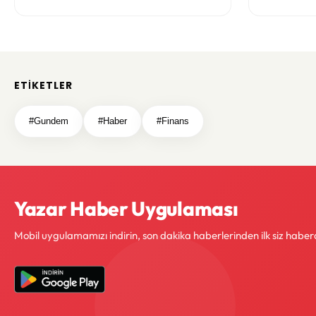
geliştiriliyor
ETIKETLER
#Gundem
#Haber
#Finans
Yazar Haber Uygulaması
Mobil uygulamamızı indirin, son dakika haberlerinden ilk siz haber