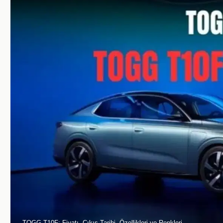
TOGG T10F: Fiyatı, Çıkış Tarihi, Özellikleri ve Renkleri