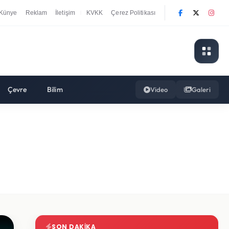
Künye
Reklam
İletişim
KVKK
Çerez Politikası
|
Çevre
Bilim
Video
Galeri
SON DAKIKA