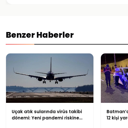
Benzer Haberler
Uçak atık sularında virüs takibi
Batman’da
dönemi: Yeni pandemi riskine
12 kişi ya
karşı erken uyarı sistemi