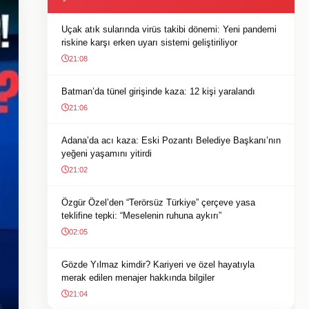
Uçak atık sularında virüs takibi dönemi: Yeni pandemi
riskine karşı erken uyarı sistemi geliştiriliyor
21:08
Batman’da tünel girişinde kaza: 12 kişi yaralandı
21:06
Adana’da acı kaza: Eski Pozantı Belediye Başkanı’nın
yeğeni yaşamını yitirdi
21:02
Özgür Özel’den “Terörsüz Türkiye” çerçeve yasa
teklifine tepki: “Meselenin ruhuna aykırı”
02:05
Gözde Yılmaz kimdir? Kariyeri ve özel hayatıyla
merak edilen menajer hakkında bilgiler
21:04