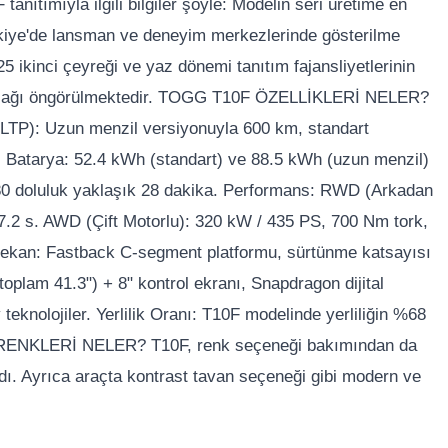
mıyla ilgili bilgiler şöyle: Modelin seri üretime en
ürkiye'de lansman ve deneyim merkezlerinde gösterilme
25 ikinci çeyreği ve yaz dönemi tanıtım fajansliyetlerinin
ayacağı öngörülmektedir. TOGG T10F ÖZELLİKLERİ NELER?
WLTP): Uzun menzil versiyonuyla 600 km, standart
 Batarya: 52.4 kWh (standart) ve 88.5 kWh (uzun menzil)
80 doluluk yaklaşık 28 dakika. Performans: RWD (Arkadan
7.2 s. AWD (Çift Motorlu): 320 kW / 435 PS, 700 Nm tork,
Mekan: Fastback C-segment platformu, sürtünme katsayısı
toplam 41.3") + 8" kontrol ekranı, Snapdragon dijital
 teknolojiler. Yerlilik Oranı: T10F modelinde yerliliğin %68
F RENKLERİ NELER? T10F, renk seçeneği bakımından da
ıtıldı. Ayrıca araçta kontrast tavan seçeneği gibi modern ve