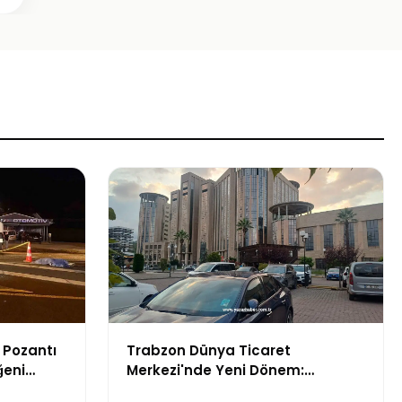
 Pozantı
Trabzon Dünya Ticaret
ğeni
Merkezi'nde Yeni Dönem:
Mahkeme Süreci Bitti,