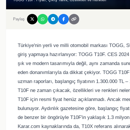
Paylaş
Türkiye'nin yerli ve milli otomobil markası TOGG, 
giriş yapmaya hazırlanıyor: TOGG T10F. CES 2024 f
şık ve modern tasarımıyla değil, aynı zamanda sunduğ
eden donanımlarıyla da dikkat çekiyor. TOGG T10F 
uzman raporları, başlangıç fiyatının 1.300.000 TL –
T10F ne zaman çıkacak, özellikleri ve renkleri n
T10F için resmi fiyat henüz açıklanmadı. Ancak med
bulunuyor. Aydınlık gazetesine göre, başlangıç fiyat
de benzer bir öngörüyle T10F'in yaklaşık 1.3 milyon T
Karar.com kaynaklarında da, T10X referans alınarak