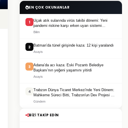
EN ÇOK OKUNANLAR
Uçak atık sularında virüs takibi dönemi: Yeni
1
pandemi riskine karşı erken uyarı sistemi
geliştiriliyor
Bilim
Batman’da tünel girişinde kaza: 12 kişi yaralandı
2
Asayis
Adana’da acı kaza: Eski Pozantı Belediye
3
Başkanı’nın yeğeni yaşamını yitirdi
Asayis
Trabzon Dünya Ticaret Merkezi'nde Yeni Dönem:
4
Mahkeme Süreci Bitti, Trabzon'un Dev Projesi Ne
Zaman Tamamlanacak?
Gündem
BIZI TAKIP EDIN