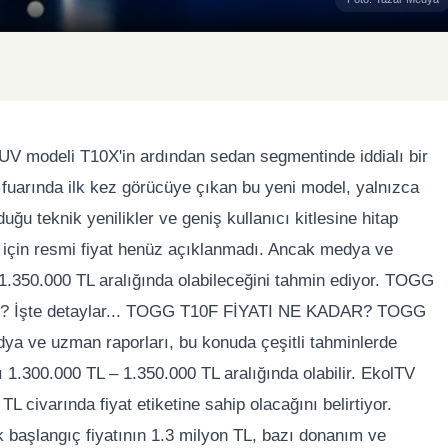
SUV modeli T10X'in ardından sedan segmentinde iddialı bir
uarında ilk kez görücüye çıkan bu yeni model, yalnızca
u teknik yenilikler ve geniş kullanıcı kitlesine hitap
için resmi fiyat henüz açıklanmadı. Ancak medya ve
 1.350.000 TL aralığında olabileceğini tahmin ediyor. TOGG
eler? İşte detaylar... TOGG T10F FİYATI NE KADAR? TOGG
ya ve uzman raporları, bu konuda çeşitli tahminlerde
ı 1.300.000 TL – 1.350.000 TL aralığında olabilir. EkolTV
L civarında fiyat etiketine sahip olacağını belirtiyor.
 başlangıç fiyatının 1.3 milyon TL, bazı donanım ve