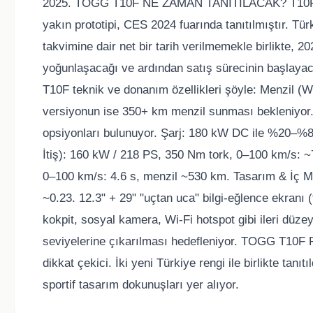
2025. TOGG T10F NE ZAMAN TANITILACAK? T10F tanıtı
yakın prototipi, CES 2024 fuarında tanıtılmıştır. T
takvimine dair net bir tarih verilmemekle birlikte, 20
yoğunlaşacağı ve ardından satış sürecinin başl
T10F teknik ve donanım özellikleri şöyle: Menzil (
versiyonun ise 350+ km menzil sunması bekleniyor.
opsiyonları bulunuyor. Şarj: 180 kW DC ile %20–%
İtiş): 160 kW / 218 PS, 350 Nm tork, 0–100 km/s: ~
0–100 km/s: 4.6 s, menzil ~530 km. Tasarım & İç 
~0.23. 12.3" + 29" "uçtan uca" bilgi-eğlence ekranı (
kokpit, sosyal kamera, Wi-Fi hotspot gibi ileri düzey
seviyelerine çıkarılması hedefleniyor. TOGG T10
dikkat çekici. İki yeni Türkiye rengi ile birlikte tan
sportif tasarım dokunuşları yer alıyor.