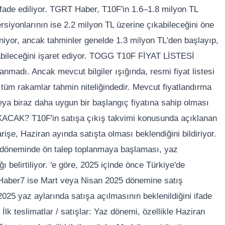
ifade ediliyor. TGRT Haber, T10F'in 1.6–1.8 milyon TL
siyonlarının ise 2.2 milyon TL üzerine çıkabileceğini öne
niyor, ancak tahminler genelde 1.3 milyon TL'den başlayıp,
abileceğini işaret ediyor. TOGG T10F FİYAT LİSTESİ
anmadı. Ancak mevcut bilgiler ışığında, resmi fiyat listesi
tüm rakamlar tahmin niteliğindedir. Mevcut fiyatlandırma
veya biraz daha uygun bir başlangıç fiyatına sahip olması
ACAK? T10F'in satışa çıkış takvimi konusunda açıklanan
arişe, Haziran ayında satışta olması beklendiğini bildiriyor.
5 döneminde ön talep toplanmaya başlaması, yaz
 belirtiliyor. 'e göre, 2025 içinde önce Türkiye'de
 Haber7 ise Mart veya Nisan 2025 dönemine satış
025 yaz aylarında satışa açılmasının beklenildiğini ifade
lk teslimatlar / satışlar: Yaz dönemi, özellikle Haziran