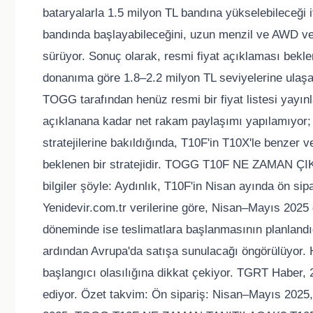
bataryalarla 1.5 milyon TL bandına yükselebileceği 
bandında başlayabileceğini, uzun menzil ve AWD ver
sürüyor. Sonuç olarak, resmi fiyat açıklaması bekle
donanıma göre 1.8–2.2 milyon TL seviyelerine ulaş
TOGG tarafından henüz resmi bir fiyat listesi yayınl
açıklanana kadar net rakam paylaşımı yapılamıyor; 
stratejilerine bakıldığında, T10F'in T10X'le benzer 
beklenen bir stratejidir. TOGG T10F NE ZAMAN ÇIK
bilgiler şöyle: Aydınlık, T10F'in Nisan ayında ön sip
Yenidevir.com.tr verilerine göre, Nisan–Mayıs 202
döneminde ise teslimatlara başlanmasının planlandığı
ardından Avrupa'da satışa sunulacağı öngörülüyor.
başlangıcı olasılığına dikkat çekiyor. TGRT Haber, 2
ediyor. Özet takvim: Ön sipariş: Nisan–Mayıs 2025, İ