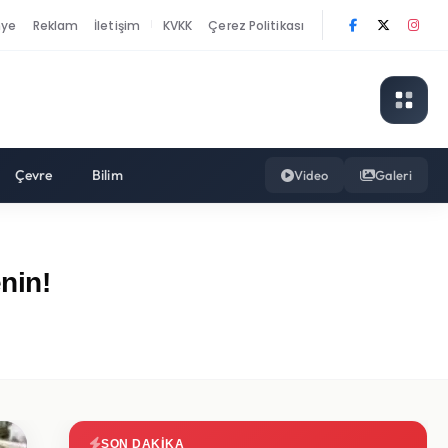
nye
Reklam
İletişim
KVKK
Çerez Politikası
|
Çevre
Bilim
Video
Galeri
nin!
SON DAKIKA