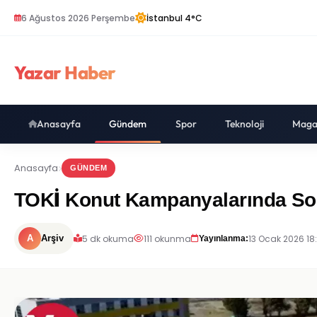
6 Ağustos 2026 Perşembe
İstanbul 4°C
Yazar Haber
Anasayfa
Gündem
Spor
Teknoloji
Maga
Anasayfa
GÜNDEM
TOKİ Konut Kampanyalarında Son
5 dk okuma
111 okunma
13 Ocak 2026 18
A
Arşiv
Yayınlanma: