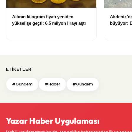
Altının kilogram fiyatı yeniden
Akdeniz’de
yükselişe geçti: 6,5 milyon lirayı aştı
büyüyor: D
sağlığı ris
ETIKETLER
#Gundem
#Haber
#Gündem
Yazar Haber Uygulaması
Mobil uygulamamızı indirin, son dakika haberlerinden ilk siz haber