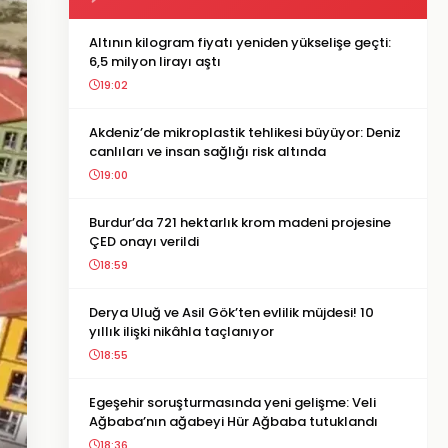
Altının kilogram fiyatı yeniden yükselişe geçti:
6,5 milyon lirayı aştı
19:02
Akdeniz’de mikroplastik tehlikesi büyüyor: Deniz
canlıları ve insan sağlığı risk altında
19:00
Burdur’da 721 hektarlık krom madeni projesine
ÇED onayı verildi
18:59
Derya Uluğ ve Asil Gök’ten evlilik müjdesi! 10
yıllık ilişki nikâhla taçlanıyor
18:55
Egeşehir soruşturmasında yeni gelişme: Veli
Ağbaba’nın ağabeyi Hür Ağbaba tutuklandı
18:36