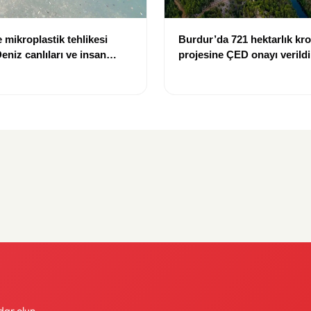
 mikroplastik tehlikesi
Burdur’da 721 hektarlık k
eniz canlıları ve insan
projesine ÇED onayı verildi
k altında
dar olun.