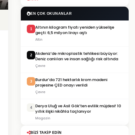
EN ÇOK OKUNANLAR
Altının kilogram fiyatı yeniden yükselişe
1
geçti: 6,5 milyon lirayı aştı
Altin
Akdeniz’de mikroplastik tehlikesi büyüyor:
2
Deniz canlıları ve insan sağlığı risk altında
Çevre
Burdur’da 721 hektarlık krom madeni
3
projesine ÇED onayı verildi
Çevre
Derya Uluğ ve Asil Gök’ten evlilik müjdesi! 10
4
yıllık ilişki nikâhla taçlanıyor
Magazin
BIZI TAKIP EDIN