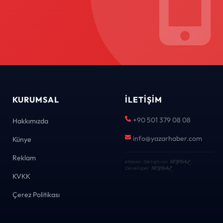
KURUMSAL
İLETIŞIM
+90 501 379 08 08
Hakkımızda
info@yazarhaber.com
Künye
Reklam
eNews · Geliştirici
KEYDAL
·
Developer
KEYDAL
KVKK
Çerez Politikası