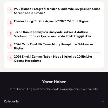
1972 İrlanda Fotoğrafı Yeniden Gündemde Sevgilisi İçin Silaha
1
Sarılan Kadın Kimdir?
Okullar Hangi Tarihte Açılacak? 2026 Yılı Tatil Bilgileri
2
Torba Kanun Komisyonu Onayladı: Yüksek Aidatlara
3
Sınırlama, Tapu ve Çevre Yasasında Köklü Değişiklikler
2026 Ocak Emeklilik Temel Maaş Hesaplama Tablosu ve
4
Bilgileri
2026 Emekli Zammı: Taban Maaş Bilgileri ve 20 Bin Lira
5
Ödeme Hesaplama!
Yazar Haber
Yazar Haber - En güncel haberler, son dakika gelişmeleri, video haberler
Kategoriler