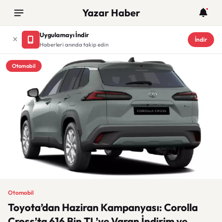
Yazar Haber
Uygulamayı İndir
İndir
Haberleri anında takip edin
Otomobil
Otomobil
Toyota’dan Haziran Kampanyası: Corolla
Cross’ta 616 Bin TL’ye Varan İndirim ve