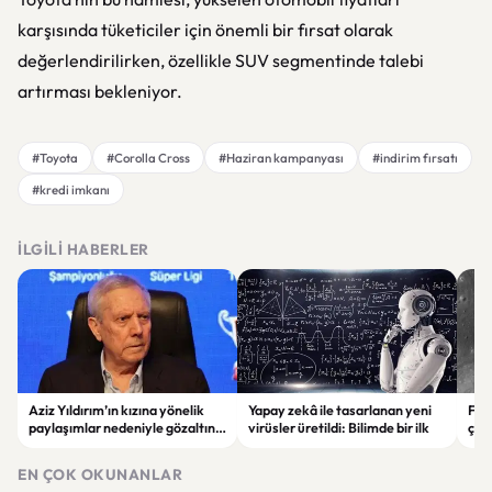
karşısında tüketiciler için önemli bir fırsat olarak
değerlendirilirken, özellikle SUV segmentinde talebi
artırması bekleniyor.
#Toyota
#Corolla Cross
#Haziran kampanyası
#indirim fırsatı
#kredi imkanı
İLGILI HABERLER
Aziz Yıldırım’ın kızına yönelik
Yapay zekâ ile tasarlanan yeni
Falc
paylaşımlar nedeniyle gözaltına
virüsler üretildi: Bilimde bir ilk
çar
alınan şüpheli için tutuklama
gör
talebi
EN ÇOK OKUNANLAR