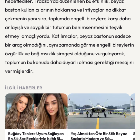
hedeflediler. Trabzon'da düzenlenen bu etkinlik, beyaz
baston kullanıcılarının haklarına ve ihtiyaçlarına dikkat
çekmenin yanı sıra, toplumda engelli bireylere karşı daha
anlayışlı ve saygılı bir tutumun benimsenmesini teşvik
etmeyi amaçlıyordu. Katılımcılar, beyaz bastonun sadece
bir araç olmadığını, aynı zamanda görme engelli bireylerin
özgürlük ve bağımsızlık simgesi olduğunu vurgulayarak,
toplumun bu konuda daha duyarlı olması gerektiği mesajını
vermişlerdir.
İLGILI HABERLER
Buğday Tenlere Uyum Sağlayan
Yaş Almaktan Öte Bir Stil: Beyaz
Sav
En Şık Saç Renkleriyle Işıltılı Bir
Saçlarla Modern ve Şık
döne