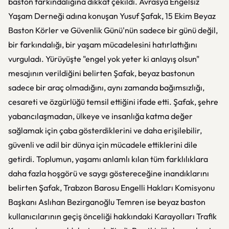
baston farkındalığına dikkat çekildi. Avrasya Engelsiz
Yaşam Derneği adına konuşan Yusuf Şafak, 15 Ekim Beyaz
Baston Körler ve Güvenlik Günü'nün sadece bir günü değil,
bir farkındalığı, bir yaşam mücadelesini hatırlattığını
vurguladı. Yürüyüşte "engel yok yeter ki anlayış olsun"
mesajının verildiğini belirten Şafak, beyaz bastonun
sadece bir araç olmadığını, aynı zamanda bağımsızlığı,
cesareti ve özgürlüğü temsil ettiğini ifade etti. Şafak, şehre
yabancılaşmadan, ülkeye ve insanlığa katma değer
sağlamak için çaba gösterdiklerini ve daha erişilebilir,
güvenli ve adil bir dünya için mücadele ettiklerini dile
getirdi. Toplumun, yaşamı anlamlı kılan tüm farklılıklara
daha fazla hoşgörü ve saygı göstereceğine inandıklarını
belirten Şafak, Trabzon Barosu Engelli Hakları Komisyonu
Başkanı Aslıhan Bezirganoğlu Temren ise beyaz baston
kullanıcılarının geçiş önceliği hakkındaki Karayolları Trafik