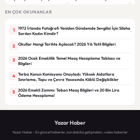
Görünüm
Görünüm Önerileri
çatı
EN ÇOK OKUNANLAR
1972 İrlanda Fotoğrafı Yeniden Gündemde Sevgilisi İçin Silaha
1
Sarılan Kadın Kimdir?
Okullar Hangi Tarihte Açılacak? 2026 Yılı Tatil Bilgileri
2
2026 Ocak Emeklilik Temel Maaş Hesaplama Tablosu ve
3
Bilgileri
Torba Kanun Komisyonu Onayladı: Yüksek Aidatlara
4
Sınırlama, Tapu ve Çevre Yasasında Köklü Değişiklikler
2026 Emekli Zammı: Taban Maaş Bilgileri ve 20 Bin Lira
5
Ödeme Hesaplama!
Yazar Haber
Yazar Haber - En güncel haberler, son dakika gelişmeleri, video haberler