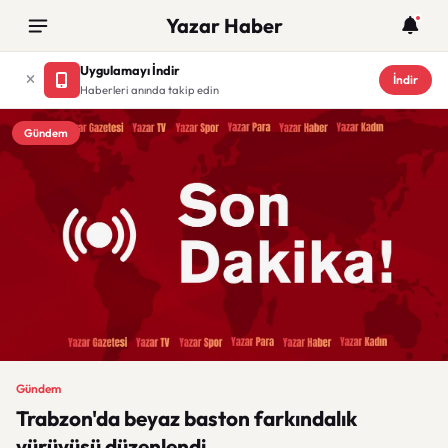
Yazar Haber
Uygulamayı İndir
İndir
Haberleri anında takip edin
Gündem
Gündem
Trabzon'da beyaz baston farkındalık
yürüyüşü düzenlendi