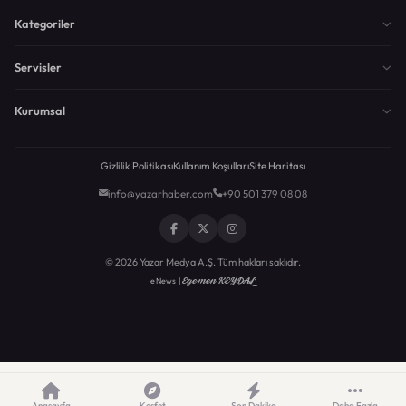
Kategoriler
Servisler
Kurumsal
Gizlilik Politikası
Kullanım Koşulları
Site Haritası
info@yazarhaber.com
+90 501 379 08 08
© 2026 Yazar Medya A.Ş. Tüm hakları saklıdır.
Egemen KEYDAL
eNews |
Anasayfa
Keşfet
Son Dakika
Daha Fazla