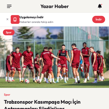
Yazar Haber
Uygulamayı İndir
İndir
Haberleri anında takip edin
Spor
Spor
Trabzonspor Kasımpaşa Maçı İçin
Antrenmanları Sürdürüyor