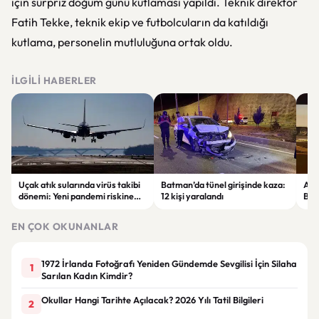
için sürpriz doğum günü kutlaması yapıldı. Teknik direktör
Fatih Tekke, teknik ekip ve futbolcuların da katıldığı
kutlama, personelin mutluluğuna ortak oldu.
İLGILI HABERLER
Uçak atık sularında virüs takibi
Batman’da tünel girişinde kaza:
Ada
dönemi: Yeni pandemi riskine
12 kişi yaralandı
Bel
karşı erken uyarı sistemi
yaşa
geliştiriliyor
EN ÇOK OKUNANLAR
1972 İrlanda Fotoğrafı Yeniden Gündemde Sevgilisi İçin Silaha
1
Sarılan Kadın Kimdir?
Okullar Hangi Tarihte Açılacak? 2026 Yılı Tatil Bilgileri
2