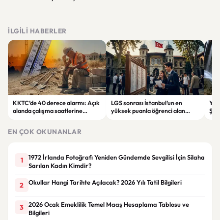
İLGILI HABERLER
KKTC’de 40 derece alarmı: Açık
LGS sonrası İstanbul’un en
Yahy
alanda çalışma saatlerine
yüksek puanla öğrenci alan
Şel
sıcaklık düzenlemesi
liseleri belli oldu
rota
EN ÇOK OKUNANLAR
1972 İrlanda Fotoğrafı Yeniden Gündemde Sevgilisi İçin Silaha
1
Sarılan Kadın Kimdir?
Okullar Hangi Tarihte Açılacak? 2026 Yılı Tatil Bilgileri
2
2026 Ocak Emeklilik Temel Maaş Hesaplama Tablosu ve
3
Bilgileri