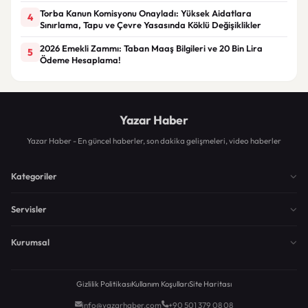
Torba Kanun Komisyonu Onayladı: Yüksek Aidatlara
4
Sınırlama, Tapu ve Çevre Yasasında Köklü Değişiklikler
2026 Emekli Zammı: Taban Maaş Bilgileri ve 20 Bin Lira
5
Ödeme Hesaplama!
Yazar Haber
Yazar Haber - En güncel haberler, son dakika gelişmeleri, video haberler
Kategoriler
Servisler
Kurumsal
Gizlilik Politikası
Kullanım Koşulları
Site Haritası
info@yazarhaber.com
+90 501 379 08 08