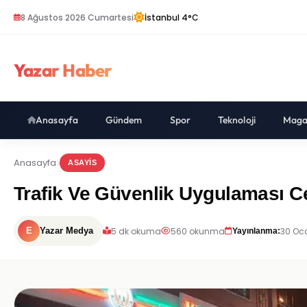
8 Ağustos 2026 Cumartesi
İstanbul 4°C
Yazar Haber
Anasayfa
Gündem
Spor
Teknoloji
Maga
Anasayfa
ASAYIS
Trafik Ve Güvenlik Uygulaması C
5 dk okuma
560 okunma
30 Oc
E
Yazar Medya
Yayınlanma: