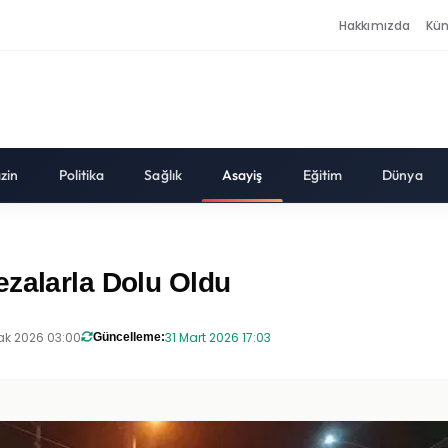
Hakkımızda
Kü
zin
Politika
Sağlık
Asayiş
Eğitim
Dünya
ezalarla Dolu Oldu
ak 2026 03:00
31 Mart 2026 17:03
Güncelleme: