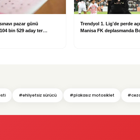
sınavı pazar günü
Trendyol 1. Lig’de perde açı
 104 bin 529 aday ter
Manisa FK deplasmanda Bo
mağlup etti
sti
#ehliyetsiz sürücü
#plakasız motosiklet
#ceza