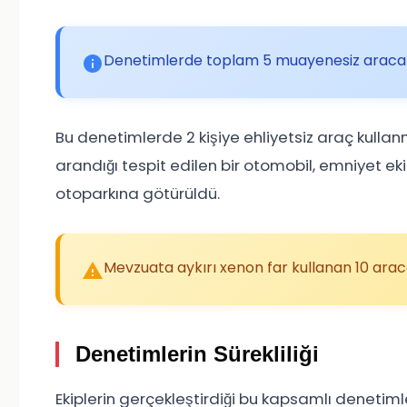
Denetimlerde toplam 5 muayenesiz araca i
Bu denetimlerde 2 kişiye ehliyetsiz araç kullanm
arandığı tespit edilen bir otomobil, emniyet ek
otoparkına götürüldü.
Mevzuata aykırı xenon far kullanan 10 arac
Denetimlerin Sürekliliği
Ekiplerin gerçekleştirdiği bu kapsamlı denetiml