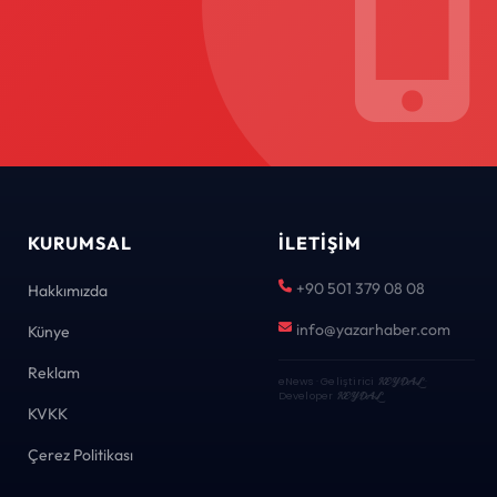
KURUMSAL
İLETIŞIM
+90 501 379 08 08
Hakkımızda
info@yazarhaber.com
Künye
Reklam
eNews · Geliştirici
KEYDAL
·
Developer
KEYDAL
KVKK
Çerez Politikası