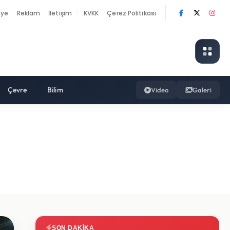
nye
Reklam
İletişim
KVKK
Çerez Politikası
|
Çevre
Bilim
Video
Galeri
SON DAKIKA