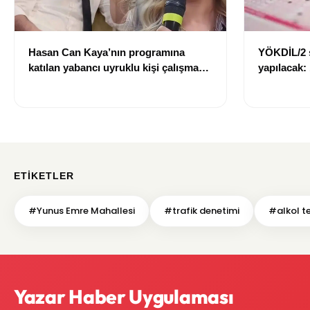
Hasan Can Kaya’nın programına
YÖKDİL/2 
katılan yabancı uyruklu kişi çalışma
yapılacak:
izni olmadığı gerekçesiyle gözaltına
dökecek
alındı
ETIKETLER
#Yunus Emre Mahallesi
#trafik denetimi
#alkol te
Yazar Haber Uygulaması