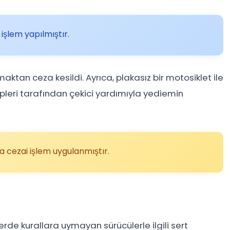
şlem yapılmıştır.
aktan ceza kesildi. Ayrıca, plakasız bir motosiklet ile
ipleri tarafından çekici yardımıyla yediemin
a cezai işlem uygulanmıştır.
erde kurallara uymayan sürücülerle ilgili sert