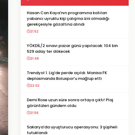
Hasan Can Kaya’nın programına katılan
yabancı uyruklu kişi çalışma izni olmadığı
gerekçesiyle gözaltına alındı
21:52
YÖKDİL/2 sınavı pazar günü yapılacak: 104 bin
529 aday ter dökecek
21:48
Trendyol 1. Lig’de perde açıldı: Manisa FK
deplasmanda Boluspor’u mağlup etti
22:02
Demi Rose uzun süre sonra ortaya çıktı! Plaj
görüntüleri gündem oldu
21:56
Sakarya’da uyuşturucu operasyonu: 3 şüpheli
tutuklandı