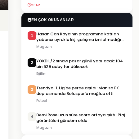
21:42
EN ÇOK OKUNANLAR
Hasan Can Kaya’nın programına katılan
1
yabancı uyruklu kişi çalışma izni olmadığı
gerekçesiyle gözaltına alındı
Magazin
YÖKDİL/2 sınavı pazar günü yapılacak: 104
2
bin 529 aday ter dökecek
Eğitim
Trendyol 1. Lig’de perde açıldı: Manisa FK
3
deplasmanda Boluspor’u mağlup etti
Futbol
Demi Rose uzun süre sonra ortaya çıktı! Plaj
4
görüntüleri gündem oldu
Magazin