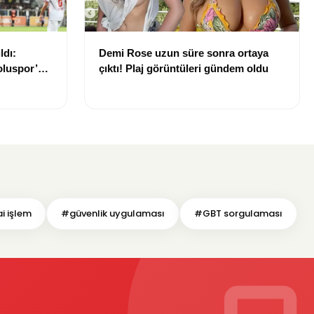
ldı:
Demi Rose uzun süre sonra ortaya
luspor’u
çıktı! Plaj görüntüleri gündem oldu
i işlem
#güvenlik uygulaması
#GBT sorgulaması