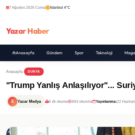
7 Ağustos 2026 Cuma
İstanbul 4°C
Yazar Haber
Anasayfa
Gündem
Spor
Teknoloji
Maga
Anasayfa
DUNYA
"Trump Yanlış Anlaşılıyor"... S
E
Yazar Medya
5 dk okuma
693 okunma
Yayınlanma:
22 Haziran