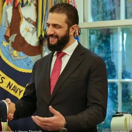
aşkanına Lübnan Desteği
Foto: Yazar Medya