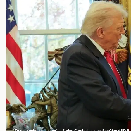
"Trump Yanlış Anlaşılıyor"... Suriye Cumhurbaşkanı Şara’dan ABD B