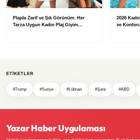
Plajda Zarif ve Şık Görünüm: Her
2026 Kadın 
Tarza Uygun Kadın Plaj Giyim
ve Konforu
Önerileri
Modeller
ETIKETLER
#Trump
#Suriye
#Lübnan
#Şara
#ABD
Yazar Haber Uygulaması
Mobil uygulamamızı indirin, son dakika haberlerinden ilk siz haber