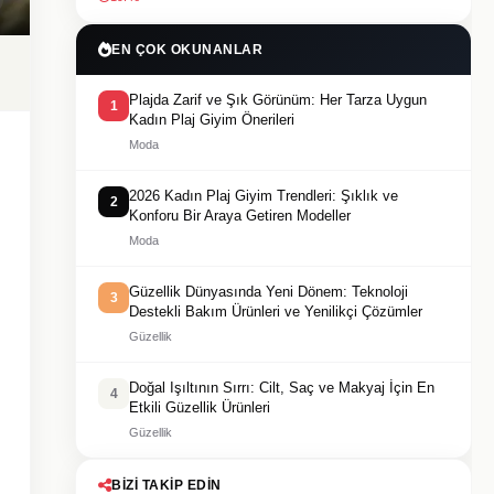
EN ÇOK OKUNANLAR
Plajda Zarif ve Şık Görünüm: Her Tarza Uygun
1
Kadın Plaj Giyim Önerileri
Moda
2026 Kadın Plaj Giyim Trendleri: Şıklık ve
2
Konforu Bir Araya Getiren Modeller
Moda
Güzellik Dünyasında Yeni Dönem: Teknoloji
3
Destekli Bakım Ürünleri ve Yenilikçi Çözümler
Güzellik
Doğal Işıltının Sırrı: Cilt, Saç ve Makyaj İçin En
4
Etkili Güzellik Ürünleri
Güzellik
BIZI TAKIP EDIN