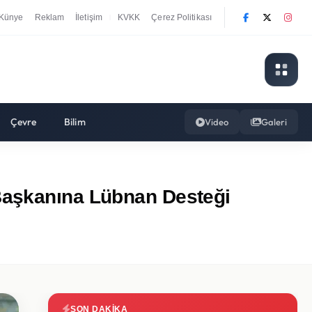
Künye
Reklam
İletişim
KVKK
Çerez Politikası
|
Çevre
Bilim
Video
Galeri
 Başkanına Lübnan Desteği
SON DAKIKA