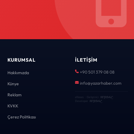
KURUMSAL
İLETIŞIM
+90 501 379 08 08
Hakkımızda
info@yazarhaber.com
Künye
Reklam
KEYDAL
eNews · Geliştirici
·
KEYDAL
Developer
KVKK
Çerez Politikası