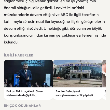
sağlanması için güvenlik garantileri ve iyi yönetişimin
önemli olduğunu dile getirdi. Leavitt, Mısır'daki
müzakerelerin devam ettiğini ve ABD ile ilgili tarafların
katılımıyla sürecin nasıl ilerleyeceğine ilişkin görüşmelerin
devam ettiğini söyledi. Umulduğu gibi, dünyanın en büyük
barış anlaşmalarından birinin gerçekleşmesi temennisinde
bulundu.
İLGILI HABERLER
Bakan Tekin açıkladı: Sınav
Avcılar Belediyesi
Sah
sisteminde değişiklik
soruşturmasında 12 şüpheli
ope
olmayacak, sorular yeni
tutuklandı
tut
müfredata göre hazırlanacak
EN ÇOK OKUNANLAR