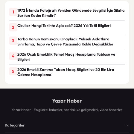
1972 İrlanda Fotoğrafı Yeniden Gündemde Sevgilisi İçin Silaha
1
Sarılan Kadın Kimdir?
Okullar Hangi Tarihte Açılacak? 2026 Yılı Tatil Bilgileri
2
Torba Kanun Komisyonu Onayladı: Yüksek Aidatlara
3
Sınırlama, Tapu ve Çevre Yasasında Köklü Değişiklikler
2026 Ocak Emeklilik Temel Maaş Hesaplama Tablosu ve
4
Bilgileri
2026 Emekli Zammı: Taban Maaş Bilgileri ve 20 Bin Lira
5
Ödeme Hesaplama!
Yazar Haber
Yazar Haber - En güncel haberler, son dakika gelişmeleri, video haberler
Kategoriler