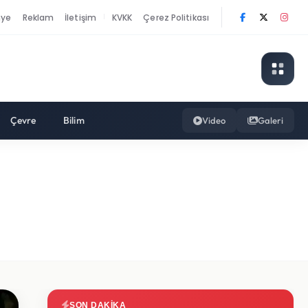
nye
Reklam
İletişim
KVKK
Çerez Politikası
|
Çevre
Bilim
Video
Galeri
SON DAKIKA