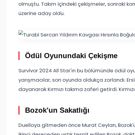
olmuştu. Takım içindeki çekişmeler, sonraki ko
üzerine aday oldu.
Ödül Oyunundaki Çekişme
Survivor 2024 All Star'ın bu bölümünde ödül oyu
yarışmacılar, son oyunda oldukça zorlandı. Er
dayanarak Kırmızı takıma zaferi getirdi. Kırmı
Bozok'un Sakatlığı
Duelloya gitmeden önce Murat Ceylan, Bozok'un 
ikinci dereceden yırtık tespit edilen Bozok, do