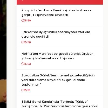
Konya’da feci kaza: Freni boşalan tır 4 araca
çarptı, 1 kişi hayatını kaybetti
15:59
Hakkari’de uyuşturucu operasyonu: 253 kilo
esrar ele geçirildi
15:56
Netflix’ten Manifest belgeseli sürprizi: Grubun
yükseliş hikâyesi ekrana taşınıyor
15:53
Bakan Akın Gürlek’ten internet gazeteciliği için
yeni düzenleme sinyali: “Tek çatı altında
toplanmalı”
15:51
TBMM Genel Kurulu’nda “Terörsüz Türkiye”
tartışması: İYİ Parti’nin araştırma önergesi kabul