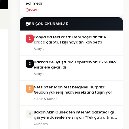
edilmedi
15:49
EN ÇOK OKUNANLAR
Konya’da feci kaza: Freni boşalan tır 4
1
araca çarptı, 1 kişi hayatını kaybetti
Asayis
Hakkari’de uyuşturucu operasyonu: 253 kilo
2
esrar ele geçirildi
Asayis
Netflix’ten Manifest belgeseli sürprizi:
3
Grubun yükseliş hikâyesi ekrana taşınıyor
Kültür & Sanat
Bakan Akın Gürlek’ten internet gazeteciliği
4
için yeni düzenleme sinyali: “Tek çatı altında
toplanmalı”
Gündem