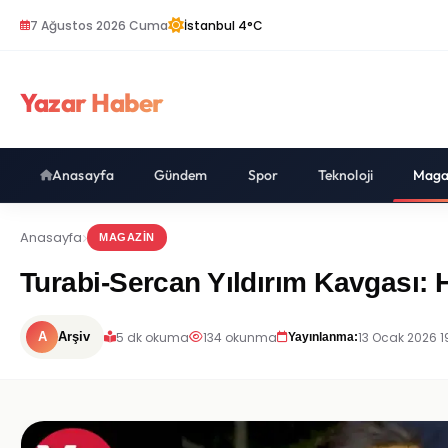
7 Ağustos 2026 Cuma
İstanbul 4°C
Yazar Haber
Anasayfa
Gündem
Spor
Teknoloji
Maga
Anasayfa
MAGAZIN
Turabi-Sercan Yıldırım Kavgası: 
5 dk okuma
134 okunma
13 Ocak 2026 1
A
Arşiv
Yayınlanma: