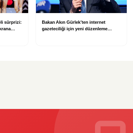
li sürprizi:
Bakan Akın Gürlek’ten internet
krana
gazeteciliği için yeni düzenleme
sinyali: “Tek çatı altında toplanmalı”