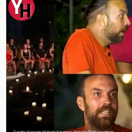
Turabi-Sercan Yıldırım Kavgası: Hırsınla Boğulacaksın