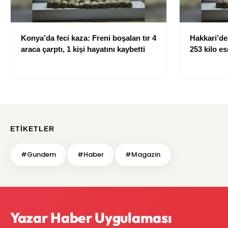
Konya’da feci kaza: Freni boşalan tır 4
Hakkari’d
araca çarptı, 1 kişi hayatını kaybetti
253 kilo es
ETIKETLER
#Gundem
#Haber
#Magazin
Yazar Haber Uygulaması