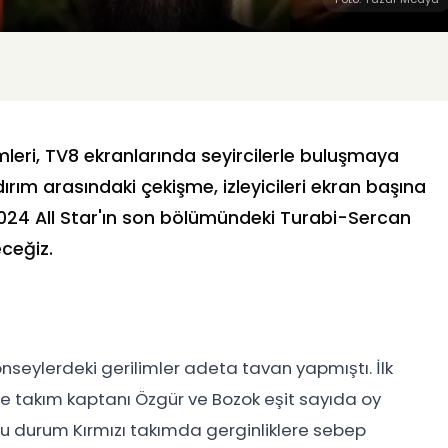
mleri, TV8 ekranlarında seyircilerle buluşmaya
dırım arasındaki çekişme, izleyicileri ekran başına
 2024 All Star'ın son bölümündeki Turabi-Sercan
eceğiz.
onseylerdeki gerilimler adeta tavan yapmıştı. İlk
de takım kaptanı Özgür ve Bozok eşit sayıda oy
bu durum Kırmızı takımda gerginliklere sebep