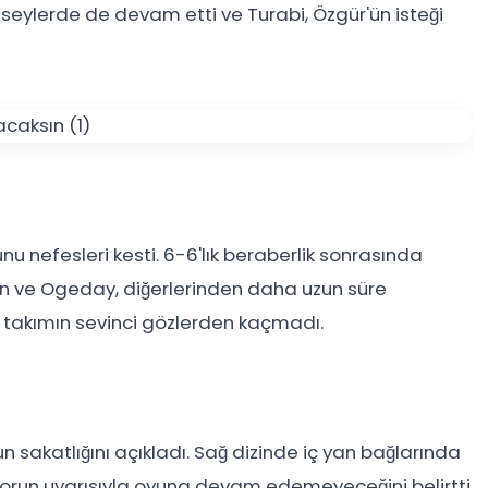
nseylerde de devam etti ve Turabi, Özgür'ün isteği
nu nefesleri kesti. 6-6'lık beraberlik sonrasında
sin ve Ogeday, diğerlerinden daha uzun süre
zı takımın sevinci gözlerden kaçmadı.
sakatlığını açıkladı. Sağ dizinde iç yan bağlarında
ktorun uyarısıyla oyuna devam edemeyeceğini belirtti.