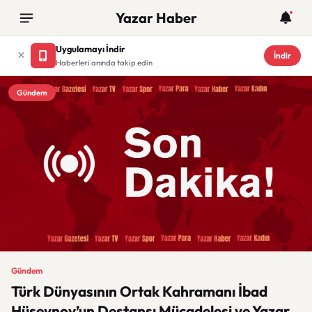
Yazar Haber
Uygulamayı İndir
İndir
Haberleri anında takip edin
Gündem
Gündem
Türk Dünyasının Ortak Kahramanı İbad
Hüseynov’un Destansı Mücadelesi ve Yazar