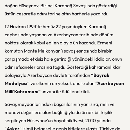
doğan Hüseynov, Birinci Karabağ Savaşı’nda gösterdiği
üstün cesaretle adını tarihe altın harflerle yazdırdı.
12 Haziran 1993’te henüz 22 yaşındayken Karabağ
cephesinde yaşanan ve Azerbaycan tarihinde dönüm
noktası olarak kabul edilen olayla ün kazandı. Ermeni
komutan Monte Melkonyan’ı savaş esnasında birebir
çarpışmada etkisiz hale getirdiği yönündeki iddialar, onun
adını efsaneler arasına taşıdı. Gösterdiği kahramanlıklar
dolayısıyla Azerbaycan devleti tarafından
“Bayrak
Madalyası”
ve ülkenin en yüksek onuru olan
“Azerbaycan
Millî Kahramanı”
unvanı ile ödüllendirildi.
Savaş meydanlarındaki başarılarının yanı sıra, milli ve
manevi değerlere olan bağlılığıyla da örnek bir kişilik
sergileyen Hüseynov’un hayat hikâyesi, 2010 yılında
“
Asker
” isimli belgeselle geniş kitlelere ulaştı. Türkiye’de