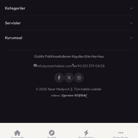
Kategoriler
Servisler
Kurumsal
Gizlilik Politikası
Kullanım Koşulları
Site Haritası
info@yazarhaber.com
+90 501 379 08 08
© 2026 Yazar Medya A.Ş. Tüm hakları saklıdır.
Egemen KEYDAL
eNews |
Anasayfa
Keşfet
Son Dakika
Daha Fazla