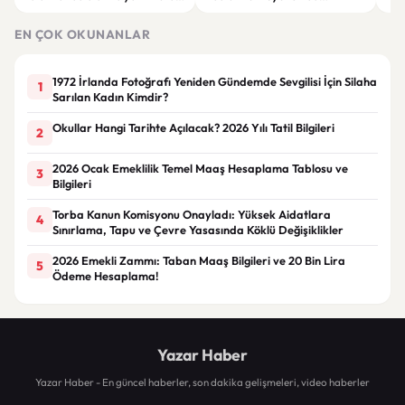
“Rutin tedavim için buradayım”
görüşülüyor
tek
gör
EN ÇOK OKUNANLAR
1972 İrlanda Fotoğrafı Yeniden Gündemde Sevgilisi İçin Silaha
1
Sarılan Kadın Kimdir?
Okullar Hangi Tarihte Açılacak? 2026 Yılı Tatil Bilgileri
2
2026 Ocak Emeklilik Temel Maaş Hesaplama Tablosu ve
3
Bilgileri
Torba Kanun Komisyonu Onayladı: Yüksek Aidatlara
4
Sınırlama, Tapu ve Çevre Yasasında Köklü Değişiklikler
2026 Emekli Zammı: Taban Maaş Bilgileri ve 20 Bin Lira
5
Ödeme Hesaplama!
Yazar Haber
Yazar Haber - En güncel haberler, son dakika gelişmeleri, video haberler