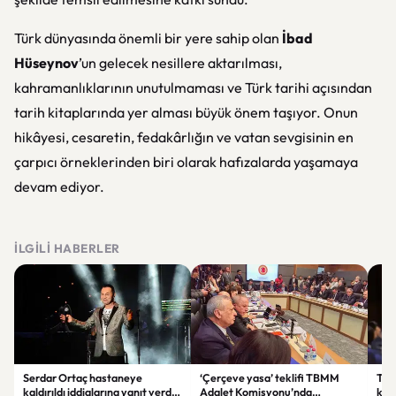
Türk dünyasında önemli bir yere sahip olan
İbad
Hüseynov
’un gelecek nesillere aktarılması,
kahramanlıklarının unutulmaması ve Türk tarihi açısından
tarih kitaplarında yer alması büyük önem taşıyor. Onun
hikâyesi, cesaretin, fedakârlığın ve vatan sevgisinin en
çarpıcı örneklerinden biri olarak hafızalarda yaşamaya
devam ediyor.
İLGILI HABERLER
Serdar Ortaç hastaneye
‘Çerçeve yasa’ teklifi TBMM
Ter
kaldırıldı iddialarına yanıt verdi:
Adalet Komisyonu’nda
kri