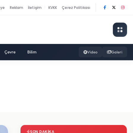
nye
Reklam
İletişim
KVKK
Çerez Politikası
|
Çevre
Bilim
Video
Galeri
SON DAKIKA