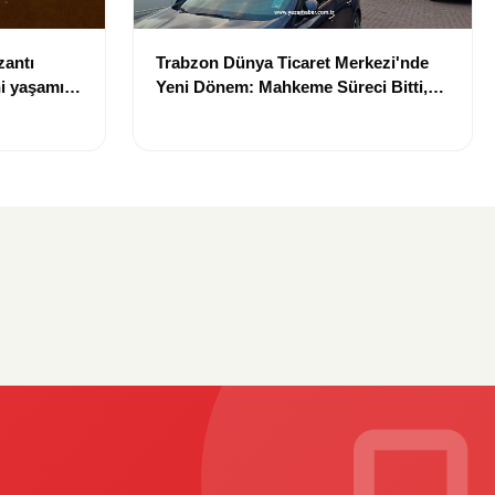
zantı
Trabzon Dünya Ticaret Merkezi'nde
i yaşamını
Yeni Dönem: Mahkeme Süreci Bitti,
Trabzon'un Dev Projesi Ne Zaman
Tamamlanacak?