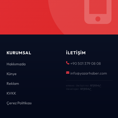
KURUMSAL
İLETIŞIM
+90 501 379 08 08
Hakkımızda
info@yazarhaber.com
Künye
Reklam
eNews · Geliştirici
KEYDAL
·
Developer
KEYDAL
KVKK
Çerez Politikası