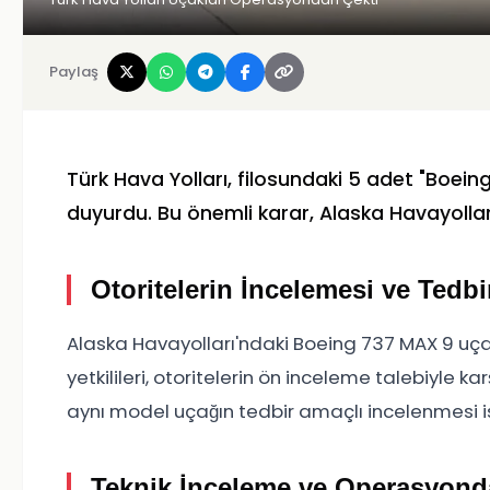
Paylaş
Türk Hava Yolları, filosundaki 5 adet "Boein
duyurdu. Bu önemli karar, Alaska Havayollar
Otoritelerin İncelemesi ve Tedbi
Alaska Havayolları'ndaki Boeing 737 MAX 9 uça
yetkilileri, otoritelerin ön inceleme talebiyle k
aynı model uçağın tedbir amaçlı incelenmesi i
Teknik İnceleme ve Operasyond