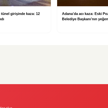
tünel girişinde kaza: 12
Adana’da acı kaza: Eski Po
ndı
Belediye Başkanı’nın yeğen
yitirdi
dar olun.