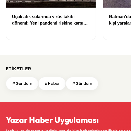
Uçak atık sularında virüs takibi
Batman’da 
dönemi: Yeni pandemi riskine karşı
kişi yarala
erken uyarı sistemi geliştiriliyor
ETIKETLER
#Gundem
#Haber
#Gündem
Yazar Haber Uygulaması
Mobil uygulamamızı indirin, son dakika haberlerinden ilk siz haber