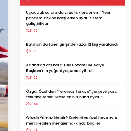
Uçak atık sularında virüs takibi dönemi: Yeni
pandemi riskine karşı erken uyarı sistemi
geliştiriliyor
21:08
Batman’da tünel girişinde kaza: 12 kişi yaralandı
21:06
Adana’da acı kaza: Eski Pozantı Belediye
Başkanı’nın yeğeni yaşamını yitirdi
21:02
Özgür Özel’den “Terörsüz Türkiye” çerçeve yasa
teklifine tepki: “Meselenin ruhuna aykırı”
02:05
Gözde Yılmaz kimdir? Kariyeri ve özel hayatıyla
merak edilen menajer hakkında bilgiler
21:04