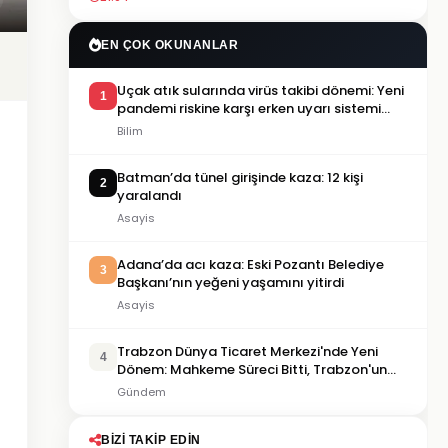
EN ÇOK OKUNANLAR
Uçak atık sularında virüs takibi dönemi: Yeni
1
pandemi riskine karşı erken uyarı sistemi
geliştiriliyor
Bilim
Batman’da tünel girişinde kaza: 12 kişi
2
yaralandı
Asayis
Adana’da acı kaza: Eski Pozantı Belediye
3
Başkanı’nın yeğeni yaşamını yitirdi
Asayis
Trabzon Dünya Ticaret Merkezi'nde Yeni
4
Dönem: Mahkeme Süreci Bitti, Trabzon'un
Dev Projesi Ne Zaman Tamamlanacak?
Gündem
BIZI TAKIP EDIN