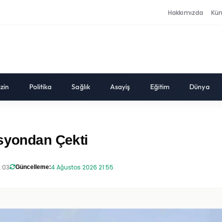
Hakkımızda
Kü
zin
Politika
Sağlık
Asayiş
Eğitim
Dünya
asyondan Çekti
9:03
4 Ağustos 2026 21:55
Güncelleme: