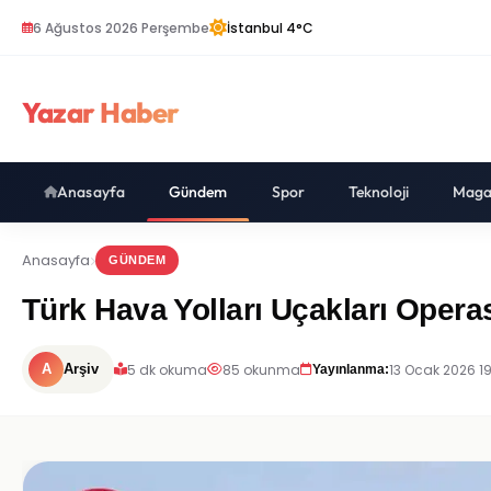
6 Ağustos 2026 Perşembe
İstanbul 4°C
Yazar Haber
Anasayfa
Gündem
Spor
Teknoloji
Maga
Anasayfa
GÜNDEM
Türk Hava Yolları Uçakları Oper
5 dk okuma
85 okunma
13 Ocak 2026 1
A
Arşiv
Yayınlanma: