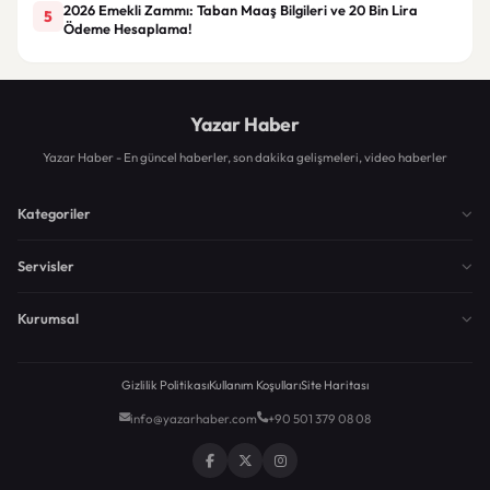
2026 Emekli Zammı: Taban Maaş Bilgileri ve 20 Bin Lira
5
Ödeme Hesaplama!
Yazar Haber
Yazar Haber - En güncel haberler, son dakika gelişmeleri, video haberler
Kategoriler
Servisler
Kurumsal
Gizlilik Politikası
Kullanım Koşulları
Site Haritası
info@yazarhaber.com
+90 501 379 08 08