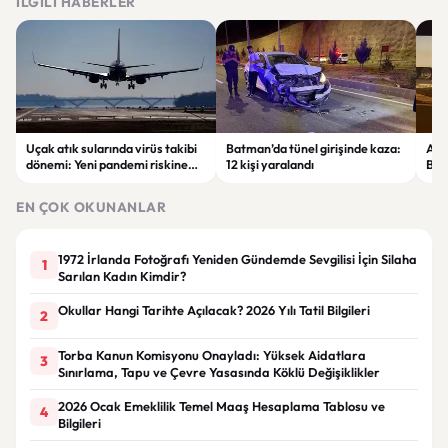
İLGILI HABERLER
Uçak atık sularında virüs takibi
Batman’da tünel girişinde kaza:
Ada
dönemi: Yeni pandemi riskine
12 kişi yaralandı
Bel
karşı erken uyarı sistemi
yaşa
geliştiriliyor
EN ÇOK OKUNANLAR
1972 İrlanda Fotoğrafı Yeniden Gündemde Sevgilisi İçin Silaha
1
Sarılan Kadın Kimdir?
Okullar Hangi Tarihte Açılacak? 2026 Yılı Tatil Bilgileri
2
Torba Kanun Komisyonu Onayladı: Yüksek Aidatlara
3
Sınırlama, Tapu ve Çevre Yasasında Köklü Değişiklikler
2026 Ocak Emeklilik Temel Maaş Hesaplama Tablosu ve
4
Bilgileri