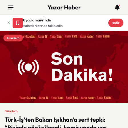
Yazar Haber
Uygulamayı İndir
İndir
Haberleri anında takip edin
Gündem
Gündem
Türk-İş’ten Bakan Işıkhan’a sert tepki:
“Bizimle görüşülmedi, komisyonda yer