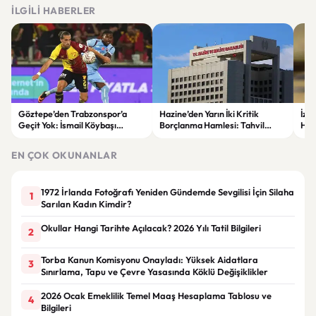
İLGILI HABERLER
Göztepe’den Trabzonspor’a
Hazine’den Yarın İki Kritik
İzm
Geçit Yok: İsmail Köybaşı
Borçlanma Hamlesi: Tahvil
Hed
Jübilesinde Kazanan İzmir Ekibi
İhalesi ve Kira Sertifikası Satışı
Sul
Oldu
Yapılacak
EN ÇOK OKUNANLAR
1972 İrlanda Fotoğrafı Yeniden Gündemde Sevgilisi İçin Silaha
1
Sarılan Kadın Kimdir?
Okullar Hangi Tarihte Açılacak? 2026 Yılı Tatil Bilgileri
2
Torba Kanun Komisyonu Onayladı: Yüksek Aidatlara
3
Sınırlama, Tapu ve Çevre Yasasında Köklü Değişiklikler
2026 Ocak Emeklilik Temel Maaş Hesaplama Tablosu ve
4
Bilgileri