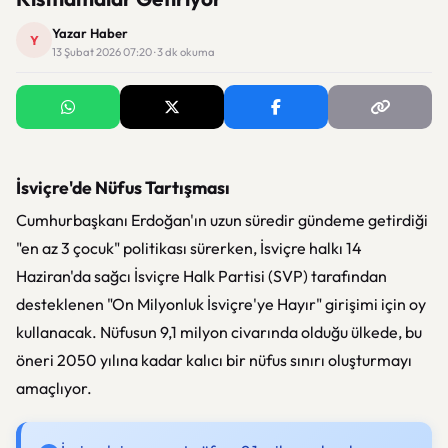
Yazar Haber
Y
13 Şubat 2026 07:20 · 3 dk okuma
İsviçre'de Nüfus Tartışması
Cumhurbaşkanı Erdoğan'ın uzun süredir gündeme getirdiği
"en az 3 çocuk" politikası sürerken, İsviçre halkı 14
Haziran'da sağcı İsviçre Halk Partisi (SVP) tarafından
desteklenen "On Milyonluk İsviçre'ye Hayır" girişimi için oy
kullanacak. Nüfusun 9,1 milyon civarında olduğu ülkede, bu
öneri 2050 yılına kadar kalıcı bir nüfus sınırı oluşturmayı
amaçlıyor.