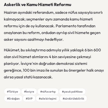
Askerlik ve Kamu Hizmeti Reformu
Haziran ayındaki referandum, sadece nüfus sayısıyla sınırlı
kalmayacak; seçmenler aynı zamanda kamu hizmeti
reformu için de oy kullanacak. Parlamento tarafından
onaylanan bu reform, ordudan ayrılıp sivil hizmete geçen
asker sayısını azaltmayı hedefliyor.
Hükümet, bu sıkılaştırma adımıyla yıllık yaklaşık 6 bin 600
olan sivil hizmet alımlarını 4 bin seviyesine çekmeyi
planlıyor. İsviçre'nin doğrudan demokrasi sistemi
gereğince, 100 bin imza ile sunulan bu önergeler halk onayı
alırsa yasal statü kazanacak.
#Türkiye
#İsviçre
#nüfus artışı
#çocuk politikası
#Erdoğan
#SVP
#aile birleşimi
#sürdürülebilirlik