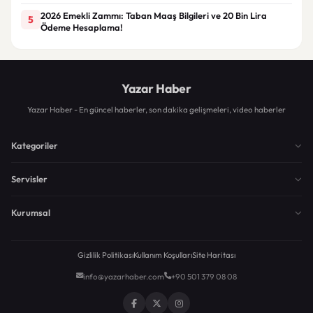
2026 Emekli Zammı: Taban Maaş Bilgileri ve 20 Bin Lira
5
Ödeme Hesaplama!
Yazar Haber
Yazar Haber - En güncel haberler, son dakika gelişmeleri, video haberler
Kategoriler
Servisler
Kurumsal
Gizlilik Politikası
Kullanım Koşulları
Site Haritası
info@yazarhaber.com
+90 501 379 08 08