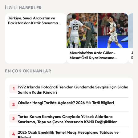
İLGILI HABERLER
Türkiye, Suudi Arabistan ve
Pakistan’dan Kritik Savunma
Hamlesi: Yeni Bölgesel İş Birliği
Dönemi mi Başlıyor?
Mourinho’dan Arda Güler -
ABD
Mesut Özil Kıyaslamasına
Rağ
Tepki: “Kendi Hikayesini
Kes
Yazmasına İzin Verin”
Öne
EN ÇOK OKUNANLAR
1972 İrlanda Fotoğrafı Yeniden Gündemde Sevgilisi İçin Silaha
1
Sarılan Kadın Kimdir?
Okullar Hangi Tarihte Açılacak? 2026 Yılı Tatil Bilgileri
2
Torba Kanun Komisyonu Onayladı: Yüksek Aidatlara
3
Sınırlama, Tapu ve Çevre Yasasında Köklü Değişiklikler
2026 Ocak Emeklilik Temel Maaş Hesaplama Tablosu ve
4
Bilgileri