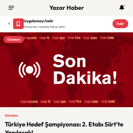
Yazar Haber
Uygulamayı İndir
İndir
Haberleri anında takip edin
Gündem
Gündem
Türkiye Hedef Şampiyonası 2. Etabı Siirt'te
Yapılacak!