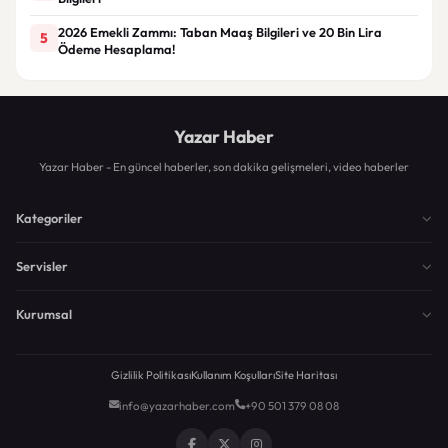
2026 Emekli Zammı: Taban Maaş Bilgileri ve 20 Bin Lira
5
Ödeme Hesaplama!
Yazar Haber
Yazar Haber - En güncel haberler, son dakika gelişmeleri, video haberler
Kategoriler
Servisler
Kurumsal
Gizlilik Politikası
Kullanım Koşulları
Site Haritası
info@yazarhaber.com
+90 501 379 08 08