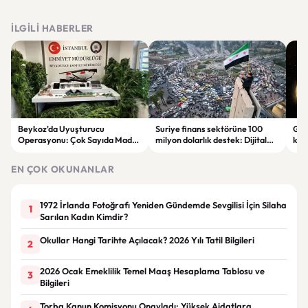
İLGILI HABERLER
Beykoz'da Uyuşturucu
Suriye finans sektörüne 100
Gal
Operasyonu: Çok Sayıda Madde
milyon dolarlık destek: Dijital
keşi
ve Silah Ele Geçirildi
dönüşüm hedefleniyor
par
EN ÇOK OKUNANLAR
1972 İrlanda Fotoğrafı Yeniden Gündemde Sevgilisi İçin Silaha
1
Sarılan Kadın Kimdir?
Okullar Hangi Tarihte Açılacak? 2026 Yılı Tatil Bilgileri
2
2026 Ocak Emeklilik Temel Maaş Hesaplama Tablosu ve
3
Bilgileri
Torba Kanun Komisyonu Onayladı: Yüksek Aidatlara