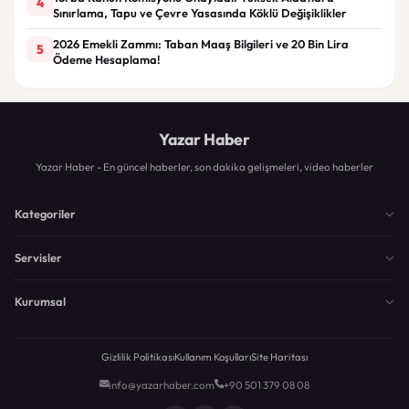
4
Sınırlama, Tapu ve Çevre Yasasında Köklü Değişiklikler
2026 Emekli Zammı: Taban Maaş Bilgileri ve 20 Bin Lira
5
Ödeme Hesaplama!
Yazar Haber
Yazar Haber - En güncel haberler, son dakika gelişmeleri, video haberler
Kategoriler
Servisler
Kurumsal
Gizlilik Politikası
Kullanım Koşulları
Site Haritası
info@yazarhaber.com
+90 501 379 08 08