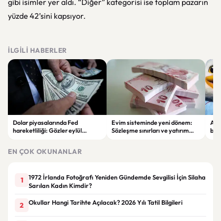
gibi isimler yer aldı. “Diğer” kategorisi ise toplam pazarın
yüzde 42’sini kapsıyor.
İLGILI HABERLER
Dolar piyasalarında Fed
Evim sisteminde yeni dönem:
Alta
hareketliliği: Gözler eylül
Sözleşme sınırları ve yatırım
bell
ayındaki faiz kararında
kuralları değişti
Bil
duy
EN ÇOK OKUNANLAR
1972 İrlanda Fotoğrafı Yeniden Gündemde Sevgilisi İçin Silaha
1
Sarılan Kadın Kimdir?
Okullar Hangi Tarihte Açılacak? 2026 Yılı Tatil Bilgileri
2