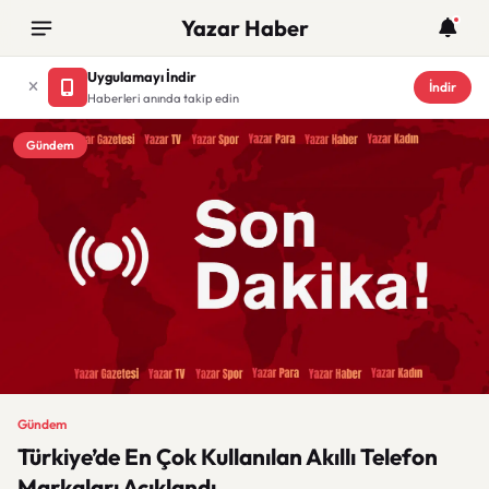
Yazar Haber
Uygulamayı İndir
İndir
Haberleri anında takip edin
Gündem
Gündem
Türkiye’de En Çok Kullanılan Akıllı Telefon
Markaları Açıklandı