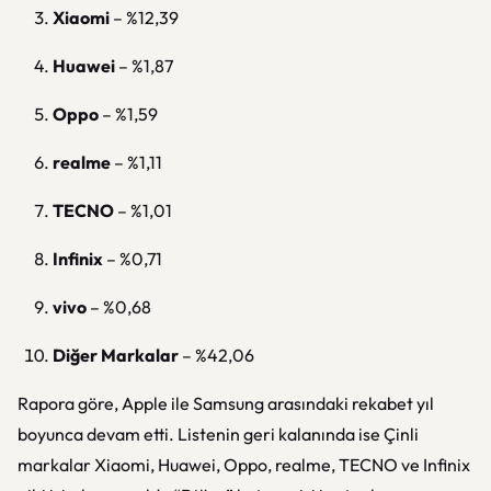
Xiaomi
– %12,39
Huawei
– %1,87
Oppo
– %1,59
realme
– %1,11
TECNO
– %1,01
Infinix
– %0,71
vivo
– %0,68
Diğer Markalar
– %42,06
Rapora göre, Apple ile Samsung arasındaki rekabet yıl
boyunca devam etti. Listenin geri kalanında ise Çinli
markalar Xiaomi, Huawei, Oppo, realme, TECNO ve Infinix