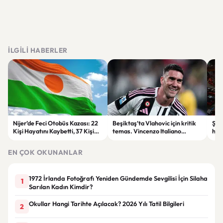
İLGILI HABERLER
Nijer’de Feci Otobüs Kazası: 22
Beşiktaş’ta Vlahovic için kritik
Şehi
Kişi Hayatını Kaybetti, 37 Kişi
temas. Vincenzo Italiano
hak
Yaralandı
devreye girdi
Öde
yap
EN ÇOK OKUNANLAR
1972 İrlanda Fotoğrafı Yeniden Gündemde Sevgilisi İçin Silaha
1
Sarılan Kadın Kimdir?
Okullar Hangi Tarihte Açılacak? 2026 Yılı Tatil Bilgileri
2