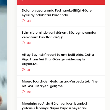
Dolar piyasalarında Fed hareketliliği: Gözler
eylül ayındaki faiz kararında
11:34
Evim sisteminde yeni dönem: Sözleşme sınırları
ve yatırım kuralları değişti
11:33
Altay Bayındır'ın yeni takımı belli oldu: Celta
Vigo transferi Bilal Göregen videosuyla
duyuruldu
11:31
Mauro Icardi'den Galatasaray'ın veda teklifine
ret: Ayrılıkta yeni gelişme
11:29
Mourinho ve Arda Güler yeniden İstanbul
yolcusu: İspanya Süper Kupası heyecanı