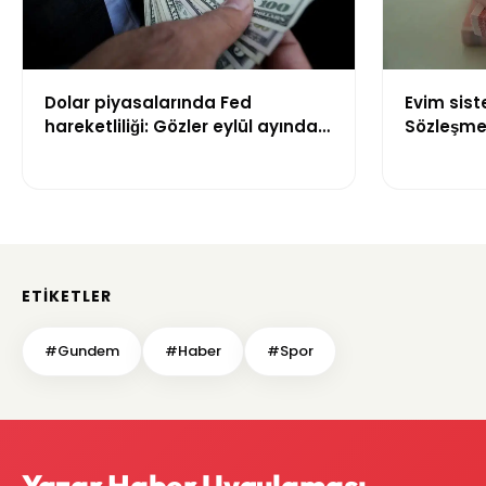
Dolar piyasalarında Fed
Evim sis
hareketliliği: Gözler eylül ayındaki
Sözleşme 
faiz kararında
kuralları 
ETIKETLER
#Gundem
#Haber
#Spor
Yazar Haber Uygulaması