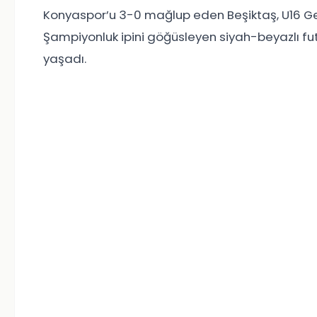
Konyaspor’u 3-0 mağlup eden Beşiktaş, U16 Ge
Şampiyonluk ipini göğüsleyen siyah-beyazlı fu
yaşadı.