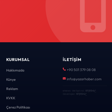
KURUMSAL
İLETIŞIM
+90 501 379 08 08
Hakkımızda
info@yazarhaber.com
Künye
Reklam
eNews · Geliştirici
KEYDAL
·
Developer
KEYDAL
KVKK
Çerez Politikası