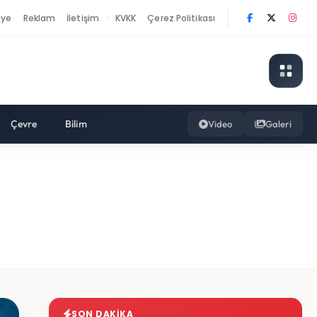
nye
Reklam
İletişim
KVKK
Çerez Politikası
|
Çevre
Bilim
Video
Galeri
SON DAKIKA