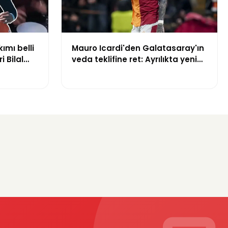
kımı belli
Mauro Icardi'den Galatasaray'ın
i Bilal
veda teklifine ret: Ayrılıkta yeni
yuruldu
gelişme