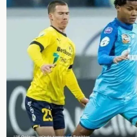
U16 Gelişim Ligi’nde şampiyon Beşiktaş