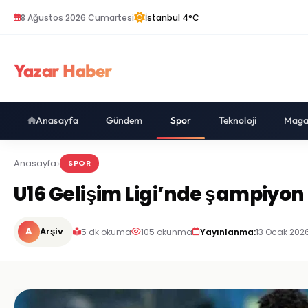
8 Ağustos 2026 Cumartesi
İstanbul 4°C
Yazar Haber
Anasayfa
Gündem
Spor
Teknoloji
Maga
Anasayfa
SPOR
U16 Gelişim Ligi’nde şampiyon
A
Arşiv
5 dk okuma
105 okunma
Yayınlanma:
13 Ocak 2026