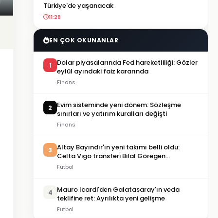
Türkiye'de yaşanacak
11:28
EN ÇOK OKUNANLAR
Dolar piyasalarında Fed hareketliliği: Gözler
1
eylül ayındaki faiz kararında
Finans
Evim sisteminde yeni dönem: Sözleşme
2
sınırları ve yatırım kuralları değişti
Finans
Altay Bayındır'ın yeni takımı belli oldu:
3
Celta Vigo transferi Bilal Göregen
videosuyla duyuruldu
Futbol
Mauro Icardi'den Galatasaray'ın veda
4
teklifine ret: Ayrılıkta yeni gelişme
Futbol