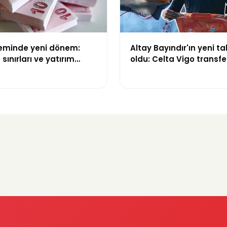
teminde yeni dönem:
Altay Bayındır'ın yeni ta
sınırları ve yatırım
oldu: Celta Vigo transfer
değişti
Göregen videosuyla du