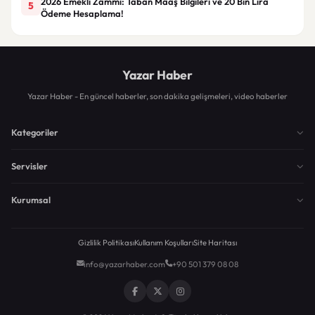
2026 Emekli Zammı: Taban Maaş Bilgileri ve 20 Bin Lira
5
Ödeme Hesaplama!
Yazar Haber
Yazar Haber - En güncel haberler, son dakika gelişmeleri, video haberler
Kategoriler
Servisler
Kurumsal
Gizlilik Politikası
Kullanım Koşulları
Site Haritası
info@yazarhaber.com
+90 501 379 08 08