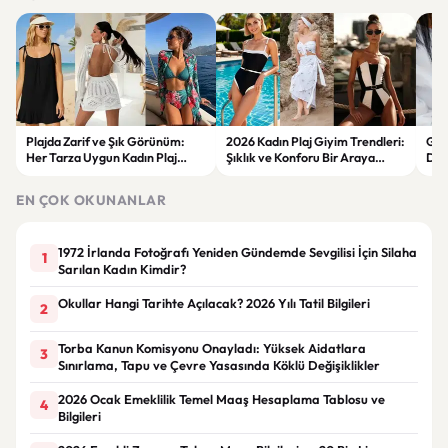
Plajda Zarif ve Şık Görünüm:
2026 Kadın Plaj Giyim Trendleri:
Güz
Her Tarza Uygun Kadın Plaj
Şıklık ve Konforu Bir Araya
Dön
Giyim Önerileri
Getiren Modeller
Bakı
Çöz
EN ÇOK OKUNANLAR
1972 İrlanda Fotoğrafı Yeniden Gündemde Sevgilisi İçin Silaha
1
Sarılan Kadın Kimdir?
Okullar Hangi Tarihte Açılacak? 2026 Yılı Tatil Bilgileri
2
Torba Kanun Komisyonu Onayladı: Yüksek Aidatlara
3
Sınırlama, Tapu ve Çevre Yasasında Köklü Değişiklikler
2026 Ocak Emeklilik Temel Maaş Hesaplama Tablosu ve
4
Bilgileri