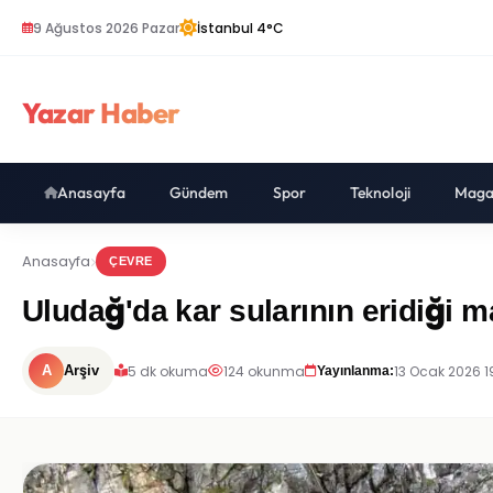
9 Ağustos 2026 Pazar
İstanbul 4°C
Yazar Haber
Anasayfa
Gündem
Spor
Teknoloji
Maga
Anasayfa
ÇEVRE
Uludağ'da kar sularının eridiği 
5 dk okuma
124 okunma
13 Ocak 2026 1
A
Arşiv
Yayınlanma: