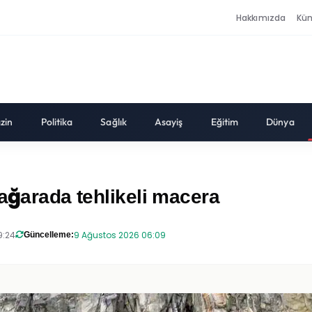
Hakkımızda
Kü
zin
Politika
Sağlık
Asayiş
Eğitim
Dünya
mağarada tehlikeli macera
9:24
9 Ağustos 2026 06:09
Güncelleme: