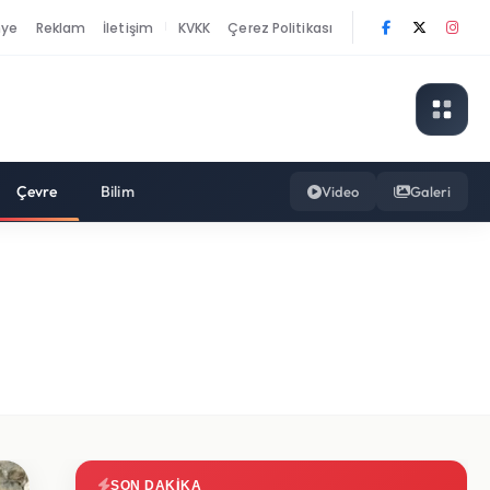
nye
Reklam
İletişim
KVKK
Çerez Politikası
|
Çevre
Bilim
Video
Galeri
SON DAKIKA