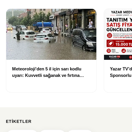
Meteoroloji'den 5 il için sarı kodlu
Yazar TV’d
uyarı: Kuvvetli sağanak ve fırtına
Sponsorlu İ
geliyor
Güncellend
ETIKETLER