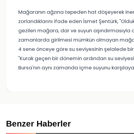
Mağaranın ağzına tepeden hat döşeyerek inen v
zorlandıklarını ifade eden İsmet Şentürk, "Old
gezilen mağara, dar ve suyun aşındırmasıyla o
zamanlarda girilmesi mümkün olmayan mağara am
4 sene önceye göre su seviyesinin şelalede bir h
"Kurak geçen bir dönemin ardından su seviyesin
Bursa'nın aynı zamanda içme suyunu karşılayan
Benzer Haberler