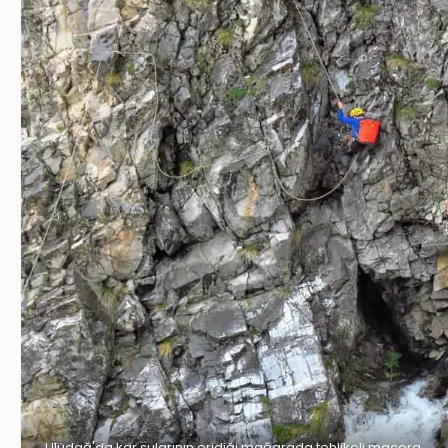
Uludağ'da kar sularının eridiği mağarada tehlikeli macera