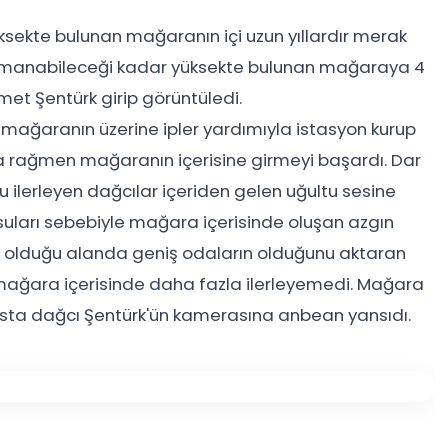
ksekte bulunan mağaranın içi uzun yıllardır merak
 tırmanabileceği kadar yüksekte bulunan mağaraya 4
smet Şentürk girip görüntüledi.
 mağaranın üzerine ipler yardımıyla istasyon kurup
a rağmen mağaranın içerisine girmeyi başardı. Dar
ilerleyen dağcılar içeriden gelen uğultu sesine
r suları sebebiyle mağara içerisinde oluşan azgın
nin olduğu alanda geniş odaların olduğunu aktaran
e mağara içerisinde daha fazla ilerleyemedi. Mağara
usta dağcı Şentürk'ün kamerasına anbean yansıdı.