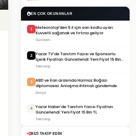
EN ÇOK OKUNANLAR
Meteoroloji'den 5 il için sarı kodlu uyarı:
1
Kuvvetli sağanak ve fırtına geliyor
Gündem
Yazar TV’de Tanıtım Yazısı ve Sponsorlu
2
İçerik Fiyatları Güncellendi: Yeni Fiyat 15 Bin
TL
Teknoloji
ABD ve İran arasında Hürmüz Boğazı
3
diplomasisi: Anlaşma ihtimali gündemde
Dünya
Yazar Haber’de Tanıtım Yazısı Fiyatları
4
Güncellendi: Yeni Fiyat 15 Bin TL
Teknoloji
BIZI TAKIP EDIN