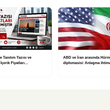
e Tanıtım Yazısı ve
ABD ve İran arasında Hür
çerik Fiyatları
diplomasisi: Anlaşma ihtima
i: Yeni Fiyat 15 Bin TL
gündemde