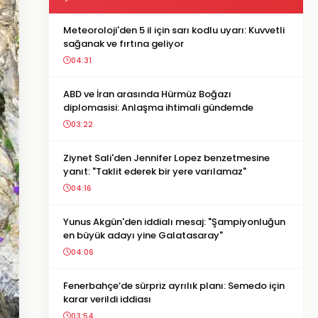
Meteoroloji'den 5 il için sarı kodlu uyarı: Kuvvetli
sağanak ve fırtına geliyor
04:31
ABD ve İran arasında Hürmüz Boğazı
diplomasisi: Anlaşma ihtimali gündemde
03:22
Ziynet Sali'den Jennifer Lopez benzetmesine
yanıt: "Taklit ederek bir yere varılamaz"
04:16
Yunus Akgün'den iddialı mesaj: "Şampiyonluğun
en büyük adayı yine Galatasaray"
04:06
Fenerbahçe’de sürpriz ayrılık planı: Semedo için
karar verildi iddiası
03:54