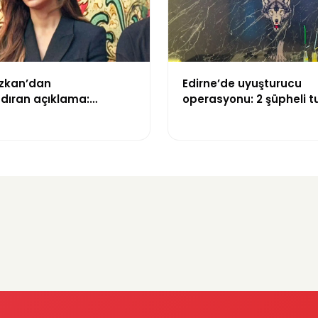
zkan’dan
Edirne’de uyuşturucu
dıran açıklama:
operasyonu: 2 şüpheli t
emi kaybettim”