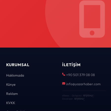
KURUMSAL
İLETIŞIM
+90 501 379 08 08
Hakkımızda
info@yazarhaber.com
Künye
Reklam
KEYDAL
eNews · Geliştirici
·
KEYDAL
Developer
KVKK