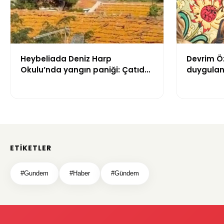
Heybeliada Deniz Harp
Devrim Ö
Okulu’nda yangın paniği: Çatıda
duygulan
büyük hasar oluştu
“Babaann
ETIKETLER
#Gundem
#Haber
#Gündem