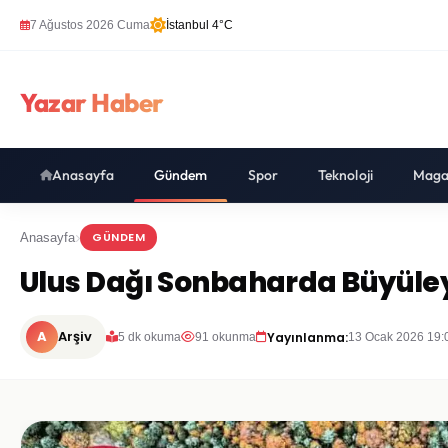
7 Ağustos 2026 Cuma
İstanbul 4°C
Yazar Haber
Anasayfa
Gündem
Spor
Teknoloji
Maga
GÜNDEM
Anasayfa
Ulus Dağı Sonbaharda Büyüley
A
Arşiv
Yayınlanma:
5 dk okuma
91 okunma
13 Ocak 2026 19: