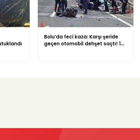
Bolu’da feci kaza: Karşı şeride
utuklandı
geçen otomobil dehşet saçtı! 1
ölü, 2 yaralı