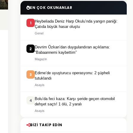
EN ÇOK OKUNANLAR
Heybeliada Deniz Harp Okulu’nda yangın paniği:
1
Çatıda büyük hasar oluştu
Genel
Devrim Özkan’dan duygulandıran açıklama:
2
“Babaannemi kaybettim”
Magazin
Edirne’de uyuşturucu operasyonu: 2 şüpheli
3
tutuklandı
Asayis
Bolu’da feci kaza: Karşı şeride geçen otomobil
4
dehşet saçtı! 1 ölü, 2 yaralı
Asayis
BIZI TAKIP EDIN