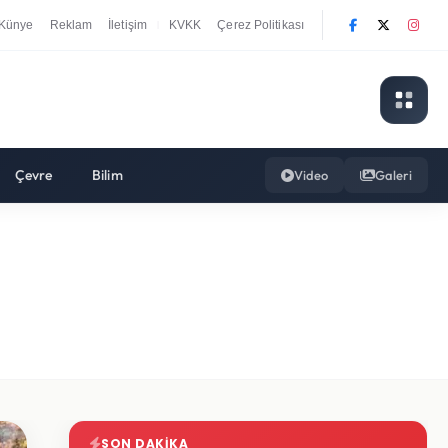
Künye
Reklam
İletişim
KVKK
Çerez Politikası
|
Çevre
Bilim
Video
Galeri
SON DAKIKA