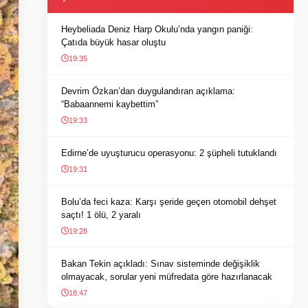
Heybeliada Deniz Harp Okulu’nda yangın paniği:
Çatıda büyük hasar oluştu
19:35
Devrim Özkan’dan duygulandıran açıklama:
“Babaannemi kaybettim”
19:33
Edirne’de uyuşturucu operasyonu: 2 şüpheli tutuklandı
19:31
Bolu’da feci kaza: Karşı şeride geçen otomobil dehşet
saçtı! 1 ölü, 2 yaralı
19:28
Bakan Tekin açıkladı: Sınav sisteminde değişiklik
olmayacak, sorular yeni müfredata göre hazırlanacak
18:47