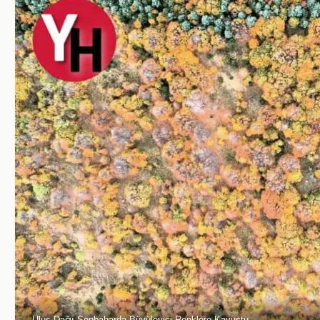
Ulus Dağı Sonbaharda Büyüleyici Renklere Kavuştu