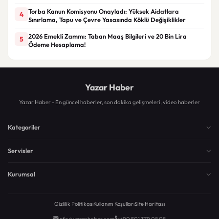
Torba Kanun Komisyonu Onayladı: Yüksek Aidatlara
4
Sınırlama, Tapu ve Çevre Yasasında Köklü Değişiklikler
2026 Emekli Zammı: Taban Maaş Bilgileri ve 20 Bin Lira
5
Ödeme Hesaplama!
Yazar Haber
Yazar Haber - En güncel haberler, son dakika gelişmeleri, video haberler
Kategoriler
Servisler
Kurumsal
Gizlilik Politikası
Kullanım Koşulları
Site Haritası
info@yazarhaber.com
+90 501 379 08 08