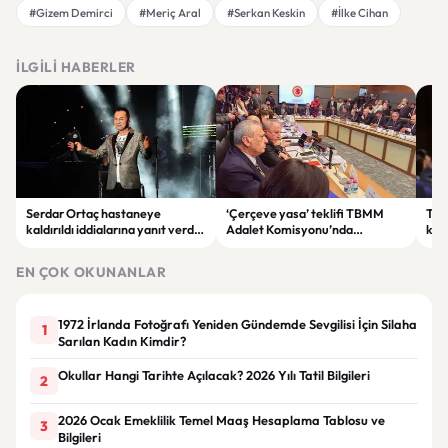
#Gizem Demirci
#Meriç Aral
#Serkan Keskin
#İlke Cihan
İLGILI HABERLER
Serdar Ortaç hastaneye
‘Çerçeve yasa’ teklifi TBMM
Ter
kaldırıldı iddialarına yanıt verdi:
Adalet Komisyonu’nda
kri
“Rutin tedavim için buradayım”
görüşülüyor
tek
gör
EN ÇOK OKUNANLAR
1972 İrlanda Fotoğrafı Yeniden Gündemde Sevgilisi İçin Silaha
1
Sarılan Kadın Kimdir?
Okullar Hangi Tarihte Açılacak? 2026 Yılı Tatil Bilgileri
2
2026 Ocak Emeklilik Temel Maaş Hesaplama Tablosu ve
3
Bilgileri