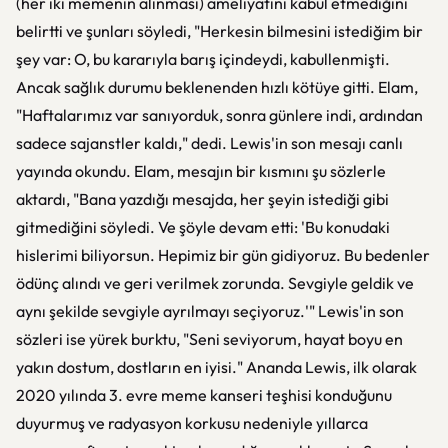
(her iki memenin alınması) ameliyatını kabul etmediğini
belirtti ve şunları söyledi, "Herkesin bilmesini istediğim bir
şey var: O, bu kararıyla barış içindeydi, kabullenmişti.
Ancak sağlık durumu beklenenden hızlı kötüye gitti. Elam,
"Haftalarımız var sanıyorduk, sonra günlere indi, ardından
sadece sajanstler kaldı," dedi. Lewis'in son mesajı canlı
yayında okundu. Elam, mesajın bir kısmını şu sözlerle
aktardı, "Bana yazdığı mesajda, her şeyin istediği gibi
gitmediğini söyledi. Ve şöyle devam etti: 'Bu konudaki
hislerimi biliyorsun. Hepimiz bir gün gidiyoruz. Bu bedenler
ödünç alındı ve geri verilmek zorunda. Sevgiyle geldik ve
aynı şekilde sevgiyle ayrılmayı seçiyoruz.'" Lewis'in son
sözleri ise yürek burktu, "Seni seviyorum, hayat boyu en
yakın dostum, dostların en iyisi." Ananda Lewis, ilk olarak
2020 yılında 3. evre meme kanseri teşhisi konduğunu
duyurmuş ve radyasyon korkusu nedeniyle yıllarca