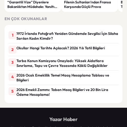
“Garantili Vize” Diyenlere
Filenin Sultanları’ndan Fransa
Bak
Bakanlıktan Müdahale: Yanıltıcı
Karşısında Güçlü Prova
Tür
Reklamlara Durdurma Kararı
yıll
sağ
EN ÇOK OKUNANLAR
1972 İrlanda Fotoğrafı Yeniden Gündemde Sevgilisi İçin Silaha
1
Sarılan Kadın Kimdir?
Okullar Hangi Tarihte Açılacak? 2026 Yılı Tatil Bilgileri
2
Torba Kanun Komisyonu Onayladı: Yüksek Aidatlara
3
Sınırlama, Tapu ve Çevre Yasasında Köklü Değişiklikler
2026 Ocak Emeklilik Temel Maaş Hesaplama Tablosu ve
4
Bilgileri
2026 Emekli Zammı: Taban Maaş Bilgileri ve 20 Bin Lira
5
Ödeme Hesaplama!
Yazar Haber