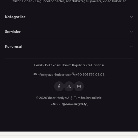
Yazar Haber - En güncel haberler, son dakika gelişmeleri, video haberler
Kategoriler
Servisler
Kurumsal
Gizlilik Politikası
Kullanım Koşulları
Site Haritası
info@yazarhaber.com
+90 501 379 08 08
© 2026 Yazar Medya A.Ş. Tüm hakları saklıdır.
Egemen KEYDAL
eNews |