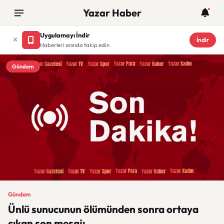
Yazar Haber
Uygulamayı İndir
İndir
Haberleri anında takip edin
Gündem
Gündem
Ünlü sunucunun ölümünden sonra ortaya
çıkan son mesajı