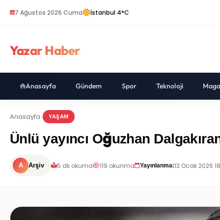
7 Ağustos 2026 Cuma
İstanbul 4°C
Yazar Haber
Anasayfa
Gündem
Spor
Teknoloji
Maga
Anasayfa
YAŞAM
Ünlü yayıncı Oğuzhan Dalgakıran i
5 dk okuma
119 okunma
13 Ocak 2026 1
A
Arşiv
Yayınlanma: