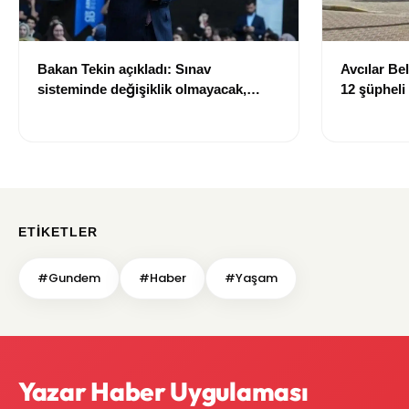
Bakan Tekin açıkladı: Sınav
Avcılar Be
sisteminde değişiklik olmayacak,
12 şüpheli
sorular yeni müfredata göre
hazırlanacak
ETIKETLER
#Gundem
#Haber
#Yaşam
Yazar Haber Uygulaması