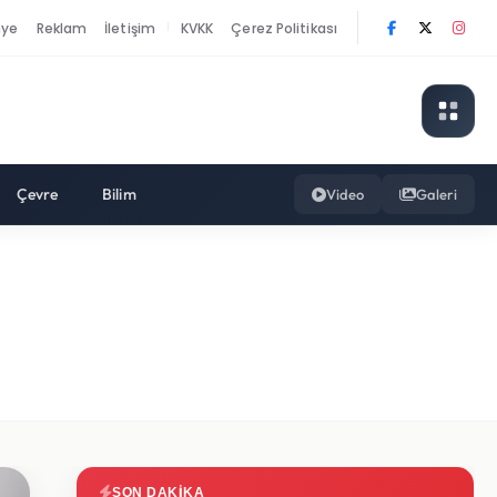
nye
Reklam
İletişim
KVKK
Çerez Politikası
|
Çevre
Bilim
Video
Galeri
SON DAKIKA