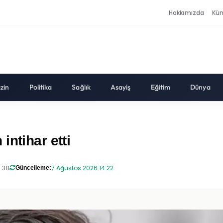
Hakkımızda
Kü
zin
Politika
Sağlık
Asayiş
Eğitim
Dünya
ntihar etti
8:38
7 Ağustos 2026 14:22
Güncelleme: