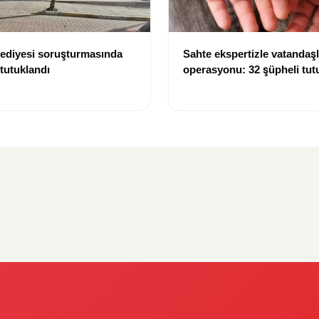
lediyesi soruşturmasında
Sahte ekspertizle vatandaşl
 tutuklandı
operasyonu: 32 şüpheli tut