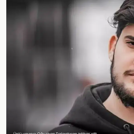
Ünlü yayıncı Oğuzhan Dalgakıran intihar etti