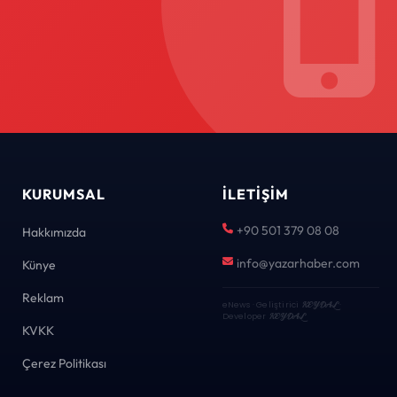
KURUMSAL
İLETIŞIM
+90 501 379 08 08
Hakkımızda
info@yazarhaber.com
Künye
Reklam
eNews · Geliştirici
KEYDAL
·
Developer
KEYDAL
KVKK
Çerez Politikası