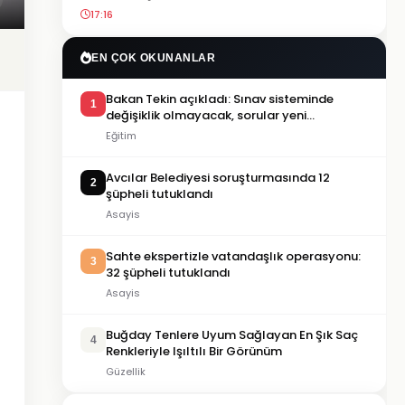
17:16
EN ÇOK OKUNANLAR
Bakan Tekin açıkladı: Sınav sisteminde
1
değişiklik olmayacak, sorular yeni
müfredata göre hazırlanacak
Eğitim
Avcılar Belediyesi soruşturmasında 12
2
şüpheli tutuklandı
Asayis
Sahte ekspertizle vatandaşlık operasyonu:
3
32 şüpheli tutuklandı
Asayis
Buğday Tenlere Uyum Sağlayan En Şık Saç
4
Renkleriyle Işıltılı Bir Görünüm
Güzellik