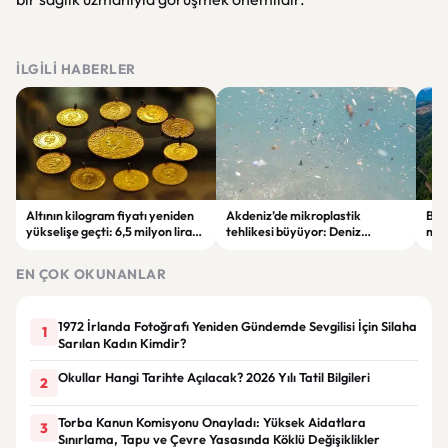
İLGILI HABERLER
Altının kilogram fiyatı yeniden
Akdeniz’de mikroplastik
Bur
yükselişe geçti: 6,5 milyon lirayı
tehlikesi büyüyor: Deniz
mad
aştı
canlıları ve insan sağlığı risk
veri
altında
EN ÇOK OKUNANLAR
1972 İrlanda Fotoğrafı Yeniden Gündemde Sevgilisi İçin Silaha
1
Sarılan Kadın Kimdir?
Okullar Hangi Tarihte Açılacak? 2026 Yılı Tatil Bilgileri
2
Torba Kanun Komisyonu Onayladı: Yüksek Aidatlara
3
Sınırlama, Tapu ve Çevre Yasasında Köklü Değişiklikler