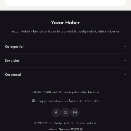
Yazar Haber
Yazar Haber - En güncel haberler, son dakika gelişmeleri, video haberler
Kategoriler
Servisler
Kurumsal
Gizlilik Politikası
Kullanım Koşulları
Site Haritası
info@yazarhaber.com
+90 501 379 08 08
© 2026 Yazar Medya A.Ş. Tüm hakları saklıdır.
Egemen KEYDAL
eNews |