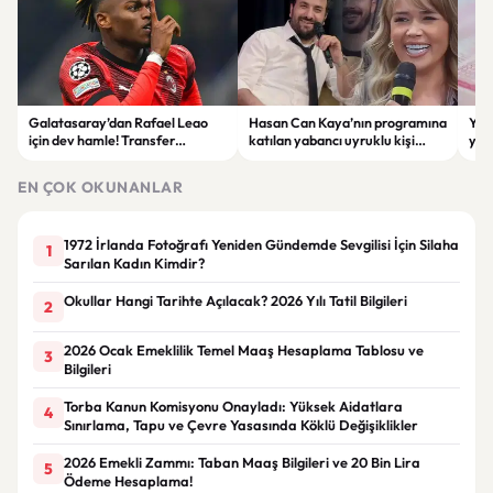
Galatasaray’dan Rafael Leao
Hasan Can Kaya’nın programına
YÖK
için dev hamle! Transfer
katılan yabancı uyruklu kişi
yap
görüşmeleri başladı
çalışma izni olmadığı
dök
gerekçesiyle gözaltına alındı
EN ÇOK OKUNANLAR
1972 İrlanda Fotoğrafı Yeniden Gündemde Sevgilisi İçin Silaha
1
Sarılan Kadın Kimdir?
Okullar Hangi Tarihte Açılacak? 2026 Yılı Tatil Bilgileri
2
2026 Ocak Emeklilik Temel Maaş Hesaplama Tablosu ve
3
Bilgileri
Torba Kanun Komisyonu Onayladı: Yüksek Aidatlara
4
Sınırlama, Tapu ve Çevre Yasasında Köklü Değişiklikler
2026 Emekli Zammı: Taban Maaş Bilgileri ve 20 Bin Lira
5
Ödeme Hesaplama!