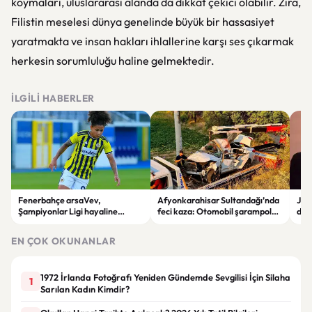
koymaları, uluslararası alanda da dikkat çekici olabilir. Zira,
Filistin meselesi dünya genelinde büyük bir hassasiyet
yaratmakta ve insan hakları ihlallerine karşı ses çıkarmak
herkesin sorumluluğu haline gelmektedir.
İLGILI HABERLER
Fenerbahçe arsaVev,
Afyonkarahisar Sultandağı’nda
Joh
Şampiyonlar Ligi hayaline
feci kaza: Otomobil şarampole
deği
penaltılarla veda etti
devrildi, 2 kişi hayatını kaybetti
hay
EN ÇOK OKUNANLAR
1972 İrlanda Fotoğrafı Yeniden Gündemde Sevgilisi İçin Silaha
1
Sarılan Kadın Kimdir?