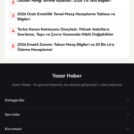
Okullar Hangi Tarihte Açılacak? 2026 Yılı Tatil Bilgileri
2
2026 Ocak Emeklilik Temel Maaş Hesaplama Tablosu ve
3
Bilgileri
Torba Kanun Komisyonu Onayladı: Yüksek Aidatlara
4
Sınırlama, Tapu ve Çevre Yasasında Köklü Değişiklikler
2026 Emekli Zammı: Taban Maaş Bilgileri ve 20 Bin Lira
5
Ödeme Hesaplama!
Yazar Haber
Yazar Haber - En güncel haberler, son dakika gelişmeleri, video haberler
Kategoriler
Servisler
Kurumsal