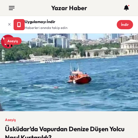
Yazar Haber
Uygulamayı İndir
İndir
Haberleri anında takip edin
Asayiş
Asayiş
Üsküdar’da Vapurdan Denize Düşen Yolcu
Nasıl Kurtarıldı?