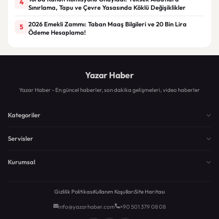
4
Sınırlama, Tapu ve Çevre Yasasında Köklü Değişiklikler
2026 Emekli Zammı: Taban Maaş Bilgileri ve 20 Bin Lira
5
Ödeme Hesaplama!
Yazar Haber
Yazar Haber - En güncel haberler, son dakika gelişmeleri, video haberler
Kategoriler
Servisler
Kurumsal
Gizlilik Politikası
Kullanım Koşulları
Site Haritası
info@yazarhaber.com
+90 501 379 08 08