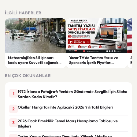
İLGILI HABERLER
Meteoroloji'den 5 il için sarı
Yazar TV’de Tanıtım Yazısı ve
ABD
kodlu uyarı: Kuvvetli sağanak
Sponsorlu İçerik Fiyatları
Boğ
ve fırtına geliyor
Güncellendi: Yeni Fiyat 15 Bin TL
iht
EN ÇOK OKUNANLAR
1972 İrlanda Fotoğrafı Yeniden Gündemde Sevgilisi İçin Silaha
1
Sarılan Kadın Kimdir?
Okullar Hangi Tarihte Açılacak? 2026 Yılı Tatil Bilgileri
2
2026 Ocak Emeklilik Temel Maaş Hesaplama Tablosu ve
3
Bilgileri
Torba Kanun Komisyonu Onayladı: Yüksek Aidatlara