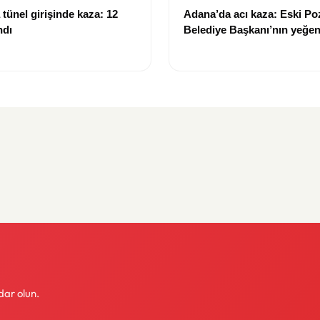
tünel girişinde kaza: 12
Adana’da acı kaza: Eski Po
ndı
Belediye Başkanı’nın yeğen
yitirdi
dar olun.