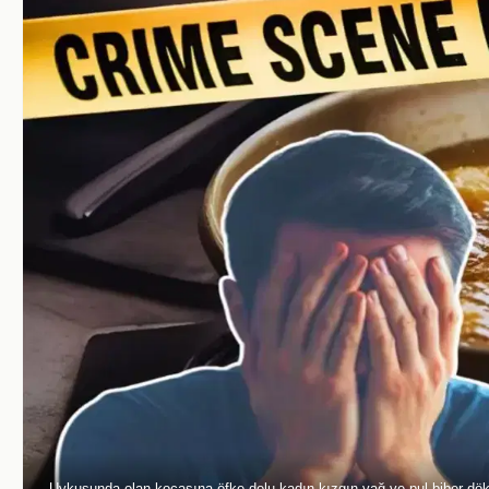
Uykusunda olan kocasına öfke dolu kadın kızgın yağ ve pul biber dök