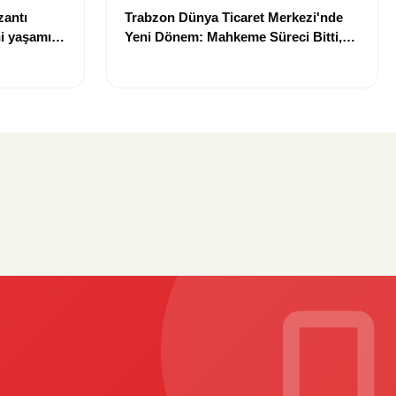
zantı
Trabzon Dünya Ticaret Merkezi'nde
i yaşamını
Yeni Dönem: Mahkeme Süreci Bitti,
Trabzon'un Dev Projesi Ne Zaman
Tamamlanacak?