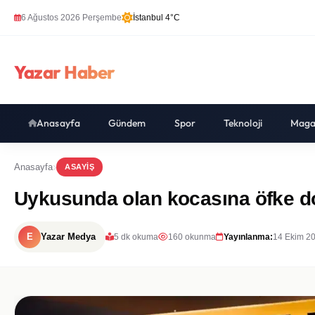
6 Ağustos 2026 Perşembe
İstanbul 4°C
Yazar Haber
Anasayfa
Gündem
Spor
Teknoloji
Maga
Anasayfa
ASAYIŞ
Uykusunda olan kocasına öfke dol
E
Yazar Medya
5 dk okuma
160 okunma
Yayınlanma:
14 Ekim 20