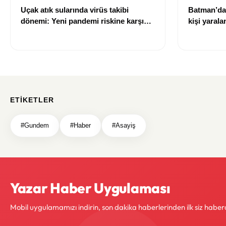
Uçak atık sularında virüs takibi
Batman’da 
dönemi: Yeni pandemi riskine karşı
kişi yarala
erken uyarı sistemi geliştiriliyor
ETIKETLER
#Gundem
#Haber
#Asayiş
Yazar Haber Uygulaması
Mobil uygulamamızı indirin, son dakika haberlerinden ilk siz haber