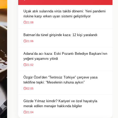
Uçak atık sularında virüs takibi dönemi: Yeni pandemi
riskine karşı erken uyarı sistemi geliştiriliyor
21:08
Batman’da tünel girişinde kaza: 12 kişi yaralandı
21:06
Adana’da acı kaza: Eski Pozantı Belediye Başkanı’nın
yeğeni yaşamını yitirdi
21:02
Özgür Özel’den “Terörsüz Türkiye” çerçeve yasa
teklifine tepki: “Meselenin ruhuna aykırı”
02:05
Gözde Yılmaz kimdir? Kariyeri ve özel hayatıyla
merak edilen menajer hakkında bilgiler
21:04