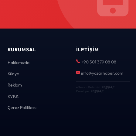
KURUMSAL
İLETIŞIM
+90 501 379 08 08
Hakkımızda
info@yazarhaber.com
Künye
Reklam
KEYDAL
eNews · Geliştirici
·
KEYDAL
Developer
KVKK
Çerez Politikası