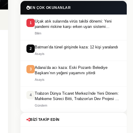
EN ÇOK OKUNANLAR
Uçak atık sularında virüs takibi dönemi: Yeni
1
pandemi riskine karşı erken uyarı sistemi
geliştiriliyor
Bilim
Batman’da tünel girişinde kaza: 12 kişi yaralandı
2
Asayis
Adana’da acı kaza: Eski Pozantı Belediye
3
Başkanı’nın yeğeni yaşamını yitirdi
Asayis
Trabzon Dünya Ticaret Merkezi'nde Yeni Dönem:
4
Mahkeme Süreci Bitti, Trabzon'un Dev Projesi Ne
Zaman Tamamlanacak?
Gündem
BIZI TAKIP EDIN