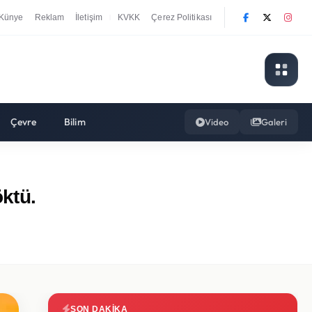
Künye
Reklam
İletişim
KVKK
Çerez Politikası
|
Çevre
Bilim
Video
Galeri
ktü.
SON DAKIKA