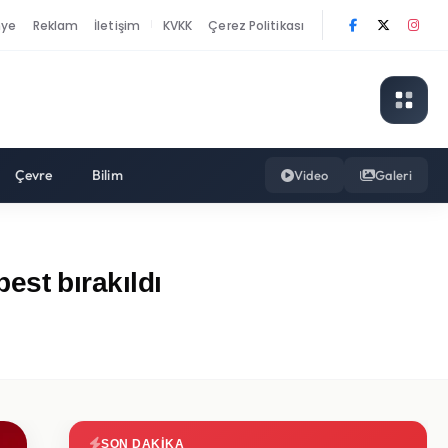
nye
Reklam
İletişim
KVKK
Çerez Politikası
|
Çevre
Bilim
Video
Galeri
st bırakıldı
SON DAKIKA