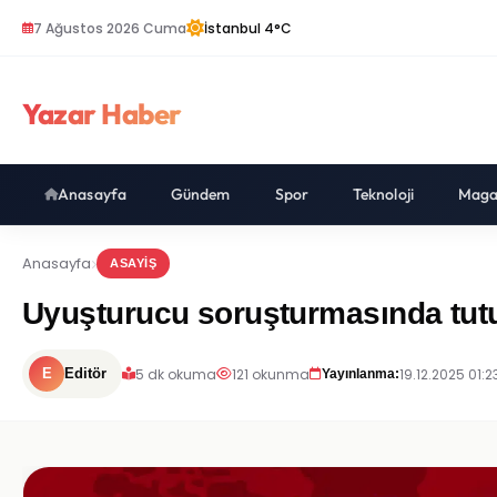
7 Ağustos 2026 Cuma
İstanbul 4°C
Yazar Haber
Anasayfa
Gündem
Spor
Teknoloji
Maga
Anasayfa
ASAYIŞ
Uyuşturucu soruşturmasında tutu
5 dk okuma
121 okunma
19.12.2025 01:2
E
Editör
Yayınlanma: