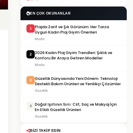
EN ÇOK OKUNANLAR
Plajda Zarif ve Şık Görünüm: Her Tarza
1
Uygun Kadın Plaj Giyim Önerileri
Moda
2026 Kadın Plaj Giyim Trendleri: Şıklık ve
2
Konforu Bir Araya Getiren Modeller
Moda
Güzellik Dünyasında Yeni Dönem: Teknoloji
3
Destekli Bakım Ürünleri ve Yenilikçi Çözümler
Güzellik
Doğal Işıltının Sırrı: Cilt, Saç ve Makyaj İçin
4
En Etkili Güzellik Ürünleri
Güzellik
BIZI TAKIP EDIN