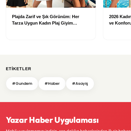
Plajda Zarif ve Şık Görünüm: Her
2026 Kadın 
Tarza Uygun Kadın Plaj Giyim
ve Konforu
Önerileri
Modeller
ETIKETLER
#Gundem
#Haber
#Asayiş
Yazar Haber Uygulaması
Mobil uygulamamızı indirin, son dakika haberlerinden ilk siz haber