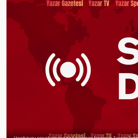
Uyuşturucu soruşturmasında tutuklanan fenomen Sercan Yaşar 