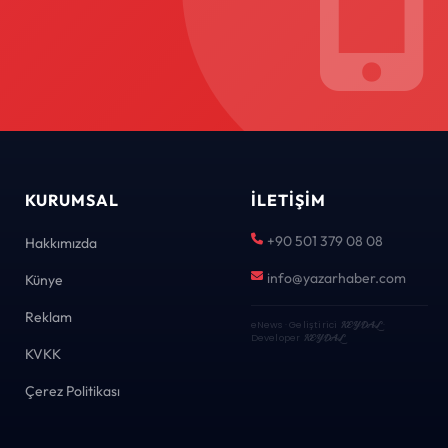
KURUMSAL
İLETIŞIM
+90 501 379 08 08
Hakkımızda
info@yazarhaber.com
Künye
Reklam
eNews · Geliştirici
KEYDAL
·
Developer
KEYDAL
KVKK
Çerez Politikası