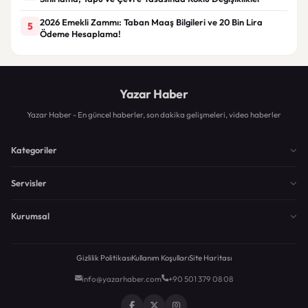
2026 Emekli Zammı: Taban Maaş Bilgileri ve 20 Bin Lira
5
Ödeme Hesaplama!
Yazar Haber
Yazar Haber - En güncel haberler, son dakika gelişmeleri, video haberler
Kategoriler
Servisler
Kurumsal
Gizlilik Politikası
Kullanım Koşulları
Site Haritası
info@yazarhaber.com
+90 501 379 08 08