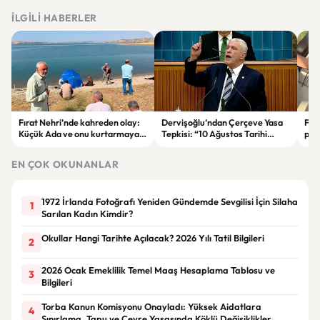
İLGILI HABERLER
Fırat Nehri’nde kahreden olay:
Dervişoğlu’ndan Çerçeve Yasa
Fah
Küçük Ada ve onu kurtarmaya
Tepkisi: “10 Ağustos Tarihi
pay
çalışan kadın hayatını kaybetti
Tercihinin Sebebi Ne?”
ail
EN ÇOK OKUNANLAR
1972 İrlanda Fotoğrafı Yeniden Gündemde Sevgilisi İçin Silaha
1
Sarılan Kadın Kimdir?
Okullar Hangi Tarihte Açılacak? 2026 Yılı Tatil Bilgileri
2
2026 Ocak Emeklilik Temel Maaş Hesaplama Tablosu ve
3
Bilgileri
Torba Kanun Komisyonu Onayladı: Yüksek Aidatlara
4
Sınırlama, Tapu ve Çevre Yasasında Köklü Değişiklikler