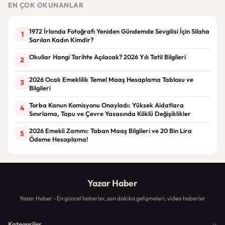
EN ÇOK OKUNANLAR
1972 İrlanda Fotoğrafı Yeniden Gündemde Sevgilisi İçin Silaha
1
Sarılan Kadın Kimdir?
Okullar Hangi Tarihte Açılacak? 2026 Yılı Tatil Bilgileri
2
2026 Ocak Emeklilik Temel Maaş Hesaplama Tablosu ve
3
Bilgileri
Torba Kanun Komisyonu Onayladı: Yüksek Aidatlara
4
Sınırlama, Tapu ve Çevre Yasasında Köklü Değişiklikler
2026 Emekli Zammı: Taban Maaş Bilgileri ve 20 Bin Lira
5
Ödeme Hesaplama!
Yazar Haber
Yazar Haber - En güncel haberler, son dakika gelişmeleri, video haberler
Kategoriler