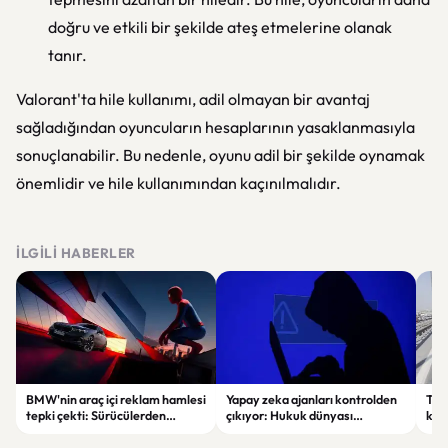
doğru ve etkili bir şekilde ateş etmelerine olanak
tanır.
Valorant'ta hile kullanımı, adil olmayan bir avantaj
sağladığından oyuncuların hesaplarının yasaklanmasıyla
sonuçlanabilir. Bu nedenle, oyunu adil bir şekilde oynamak
önemlidir ve hile kullanımından kaçınılmalıdır.
İLGILI HABERLER
BMW'nin araç içi reklam hamlesi
Yapay zeka ajanları kontrolden
TEM
tepki çekti: Sürücülerden
çıkıyor: Hukuk dünyası
kaza
"otomobilimiz reklam panosu
sorumlunun kim olduğunu
tra
değil" tepkisi
tartışıyor