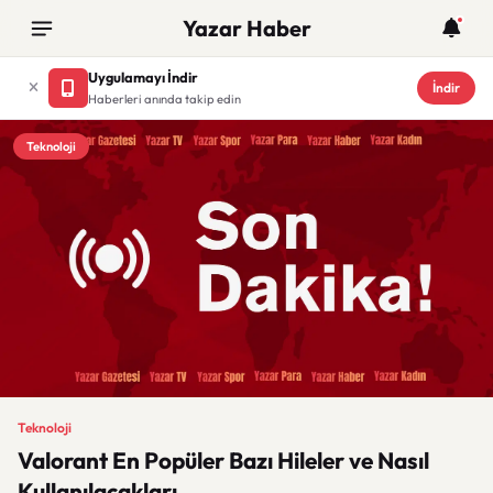
Yazar Haber
Uygulamayı İndir
İndir
Haberleri anında takip edin
Teknoloji
Teknoloji
Valorant En Popüler Bazı Hileler ve Nasıl
Kullanılacakları