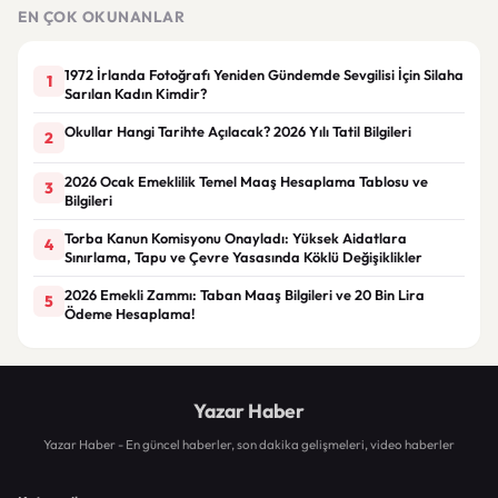
gör
EN ÇOK OKUNANLAR
1972 İrlanda Fotoğrafı Yeniden Gündemde Sevgilisi İçin Silaha
1
Sarılan Kadın Kimdir?
Okullar Hangi Tarihte Açılacak? 2026 Yılı Tatil Bilgileri
2
2026 Ocak Emeklilik Temel Maaş Hesaplama Tablosu ve
3
Bilgileri
Torba Kanun Komisyonu Onayladı: Yüksek Aidatlara
4
Sınırlama, Tapu ve Çevre Yasasında Köklü Değişiklikler
2026 Emekli Zammı: Taban Maaş Bilgileri ve 20 Bin Lira
5
Ödeme Hesaplama!
Yazar Haber
Yazar Haber - En güncel haberler, son dakika gelişmeleri, video haberler