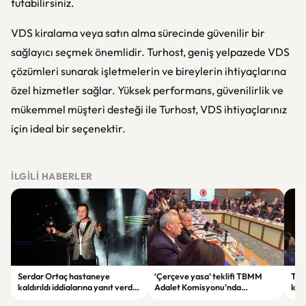
tutabilirsiniz.
VDS kiralama veya satın alma sürecinde güvenilir bir
sağlayıcı seçmek önemlidir. Turhost, geniş yelpazede VDS
çözümleri sunarak işletmelerin ve bireylerin ihtiyaçlarına
özel hizmetler sağlar. Yüksek performans, güvenilirlik ve
mükemmel müşteri desteği ile Turhost, VDS ihtiyaçlarınız
için ideal bir seçenektir.
İLGILI HABERLER
Serdar Ortaç hastaneye
‘Çerçeve yasa’ teklifi TBMM
Ter
kaldırıldı iddialarına yanıt verdi:
Adalet Komisyonu’nda
kri
“Rutin tedavim için buradayım”
görüşülüyor
tek