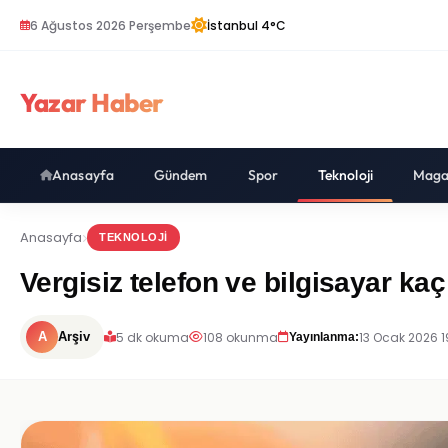
6 Ağustos 2026 Perşembe
İstanbul 4°C
Yazar Haber
Anasayfa
Gündem
Spor
Teknoloji
Maga
Anasayfa
TEKNOLOJI
Vergisiz telefon ve bilgisayar ka
5 dk okuma
108 okunma
13 Ocak 2026 1
A
Arşiv
Yayınlanma: