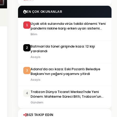
EN ÇOK OKUNANLAR
Uçak atık sularında virüs takibi dönemi: Yeni
1
pandemi riskine karşı erken uyarı sistemi
geliştiriliyor
Bilim
Batman’da tünel girişinde kaza: 12 kişi
2
yaralandı
Asayis
Adana’da acı kaza: Eski Pozantı Belediye
3
Başkanı’nın yeğeni yaşamını yitirdi
Asayis
Trabzon Dünya Ticaret Merkezi'nde Yeni
4
Dönem: Mahkeme Süreci Bitti, Trabzon'un
Dev Projesi Ne Zaman Tamamlanacak?
Gündem
BIZI TAKIP EDIN