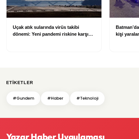
Uçak atık sularında virüs takibi
Batman’da 
dönemi: Yeni pandemi riskine karşı
kişi yarala
erken uyarı sistemi geliştiriliyor
ETIKETLER
#Gundem
#Haber
#Teknoloji
Yazar Haber Uygulaması