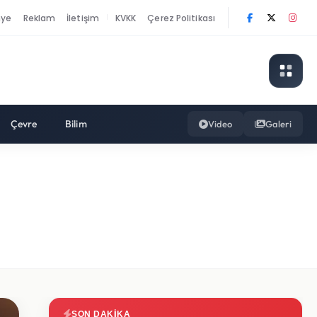
nye
Reklam
İletişim
KVKK
Çerez Politikası
|
Çevre
Bilim
Video
Galeri
SON DAKIKA