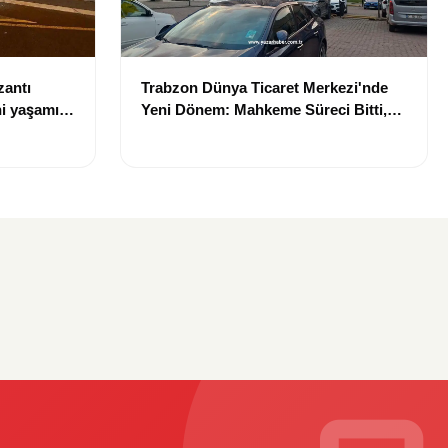
zantı
Trabzon Dünya Ticaret Merkezi'nde
i yaşamını
Yeni Dönem: Mahkeme Süreci Bitti,
Trabzon'un Dev Projesi Ne Zaman
Tamamlanacak?