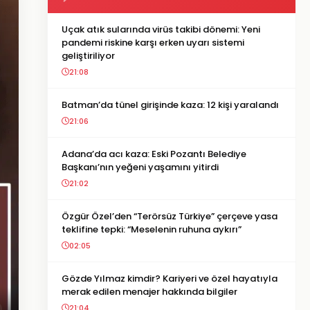
Uçak atık sularında virüs takibi dönemi: Yeni
pandemi riskine karşı erken uyarı sistemi
geliştiriliyor
21:08
Batman’da tünel girişinde kaza: 12 kişi yaralandı
21:06
Adana’da acı kaza: Eski Pozantı Belediye
Başkanı’nın yeğeni yaşamını yitirdi
21:02
Özgür Özel’den “Terörsüz Türkiye” çerçeve yasa
teklifine tepki: “Meselenin ruhuna aykırı”
02:05
Gözde Yılmaz kimdir? Kariyeri ve özel hayatıyla
merak edilen menajer hakkında bilgiler
21:04