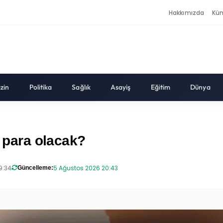
Hakkımızda
Kü
zin
Politika
Sağlık
Asayiş
Eğitim
Dünya
ç para olacak?
9:34
5 Ağustos 2026 20:43
Güncelleme: