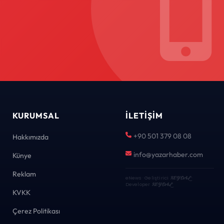
KURUMSAL
İLETIŞIM
+90 501 379 08 08
Hakkımızda
info@yazarhaber.com
Künye
Reklam
eNews · Geliştirici
KEYDAL
·
Developer
KEYDAL
KVKK
Çerez Politikası