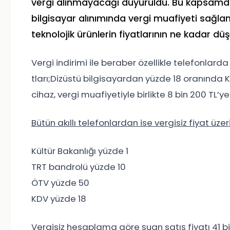
vergi alınmayacağı duyuruldu. Bu kapsamd
bilgisayar alınımında vergi muafiyeti sağla
teknolojik ürünlerin fiyatlarının ne kadar d
Vergi indirimi ile beraber özellikle telefonlard
tları;Dizüstü bilgisayardan yüzde 18 oranında KDV
cihaz, vergi muafiyetiyle birlikte 8 bin 200 TL’ye
Bütün akıllı telefonlardan ise vergisiz fiyat üz
Kültür Bakanlığı yüzde 1
TRT bandrolü yüzde 10
ÖTV yüzde 50
KDV yüzde 18
Vergisiz hesaplama göre şuan satış fiyatı 41 b