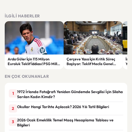
İLGILI HABERLER
Arda Güler İçin 115 Milyon
Çerçeve Yasa İçin Kritik Süreç
İst
Euroluk Teklif İddiası! PSG Milli
Başlıyor: Teklif Meclis Genel
Yol
Yıldızın Peşinde
Kurulu’nda Görüşülecek
Yar
EN ÇOK OKUNANLAR
1972 İrlanda Fotoğrafı Yeniden Gündemde Sevgilisi İçin Silaha
1
Sarılan Kadın Kimdir?
Okullar Hangi Tarihte Açılacak? 2026 Yılı Tatil Bilgileri
2
2026 Ocak Emeklilik Temel Maaş Hesaplama Tablosu ve
3
Bilgileri