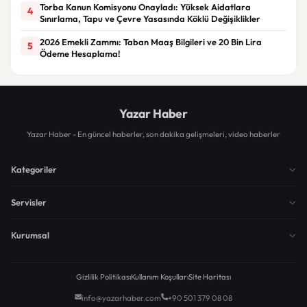
Torba Kanun Komisyonu Onayladı: Yüksek Aidatlara
4
Sınırlama, Tapu ve Çevre Yasasında Köklü Değişiklikler
2026 Emekli Zammı: Taban Maaş Bilgileri ve 20 Bin Lira
5
Ödeme Hesaplama!
Yazar Haber
Yazar Haber - En güncel haberler, son dakika gelişmeleri, video haberler
Kategoriler
Servisler
Kurumsal
Gizlilik Politikası
Kullanım Koşulları
Site Haritası
info@yazarhaber.com
+90 501 379 08 08