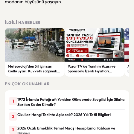
modanın büyüsünü yaşayın.
İLGILI HABERLER
Meteoroloji'den 5 il için sarı
Yazar TV’de Tanıtım Yazısı ve
ABD
kodlu uyarı: Kuvvetli sağanak
Sponsorlu İçerik Fiyatları
Boğ
ve fırtına geliyor
Güncellendi: Yeni Fiyat 15 Bin TL
iht
EN ÇOK OKUNANLAR
1972 İrlanda Fotoğrafı Yeniden Gündemde Sevgilisi İçin Silaha
1
Sarılan Kadın Kimdir?
Okullar Hangi Tarihte Açılacak? 2026 Yılı Tatil Bilgileri
2
2026 Ocak Emeklilik Temel Maaş Hesaplama Tablosu ve
3
Bilgileri